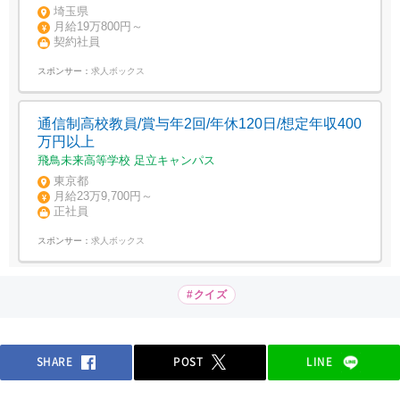
埼玉県
月給19万800円～
契約社員
スポンサー：
求人ボックス
通信制高校教員/賞与年2回/年休120日/想定年収400
万円以上
飛鳥未来高等学校 足立キャンパス
東京都
月給23万9,700円～
正社員
スポンサー：
求人ボックス
#クイズ
SHARE
POST
LINE