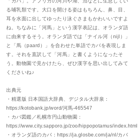
「カバ」。アフリカの河川や湖、沼などに生息してい
る哺乳類です。大口を開ける姿はもちろん、鼻、目、
耳を水面に出してゆったり泳ぐさまもかわいいですよ
ね。ちなみに「河馬」という漢字表記は、オランダ語
に由来するそう。オランダ語では「ナイル河（nijl）」
と「馬（paard）」を合わせた単語でカバを表現しま
す。それを直訳して「河馬」と書くようになったそ
う。動物園で見かけたら、ぜひ漢字を思い出してみて
くださいね♪
出典元
・精選版 日本国語大辞典、デジタル大辞泉：
https://kotobank.jp/word/河馬-465547
・カバ図鑑／札幌市円山動物園：
https://www.city.sapporo.jp/zoo/hippopotamus/index.html
・オランダ語のカバ：https://ja.glosbe.com/ja/nl/カバ