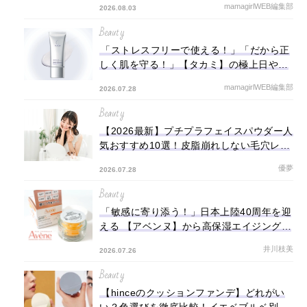
mamagirlWEB編集部
2026.08.03
Beauty
「ストレスフリーで使える！」「だから正
しく肌を守る！」【タカミ】の極上日やけ
止めミルクがこの夏手放せない！
mamagirlWEB編集部
2026.07.28
Beauty
【2026最新】プチプラフェイスパウダー人
気おすすめ10選！皮脂崩れしない毛穴レス
肌に♡
優夢
2026.07.28
Beauty
「敏感に寄り添う！」日本上陸40周年を迎
える 【アベンヌ】から高保湿エイジングケ
アクリームが登場！
井川枝美
2026.07.26
Beauty
【hinceのクッションファンデ】どれがい