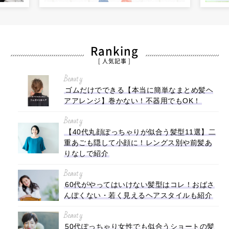
Ranking
[ 人気記事 ]
Beauty
ゴムだけでできる【本当に簡単なまとめ髪ヘ
アアレンジ】巻かない！不器用でもOK！
Beauty
【40代丸顔ぽっちゃりが似合う髪型11選】二
重あごも隠して小顔に！レングス別や前髪あ
りなしで紹介
Beauty
60代がやってはいけない髪型はコレ！おばさ
んぽくない・若く見えるヘアスタイルも紹介
Beauty
50代ぽっちゃり女性でも似合うショートの髪