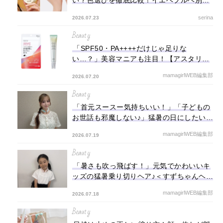
い？色選びを徹底比較！イエベブルベ別お
すすめや塗り方も解説
serina
2026.07.23
Beauty
「SPF50・PA++++だけじゃ足りな
い…？」美容マニアも注目！【アスタリフ
ト】で叶える＋αのUVケア
mamagirlWEB編集部
2026.07.20
Beauty
「首元スースー気持ちいい！」「子どもの
お世話も邪魔しない♪」猛暑の日にしたいお
しゃれローポニー＜すずちゃんのヘアアレ
mamagirlWEB編集部
2026.07.19
ンジ講座＞
Beauty
「暑さも吹っ飛ばす！」元気でかわいいキ
ッズの猛暑乗り切りヘア♪＜すずちゃんヘア
アレンジ講座＞
mamagirlWEB編集部
2026.07.18
Beauty