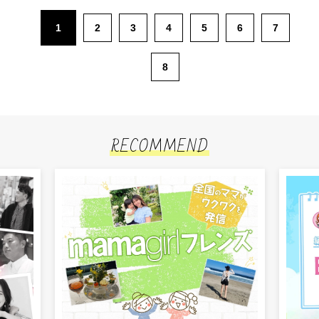
1
2
3
4
5
6
7
8
RECOMMEND