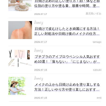
日焼け止めの正しい塗り方！顔・体など部
位別の塗り方や塗る量、順番や時間、塗り
直しの仕方も
鹿児島いずみ
2026.07.17
Beauty
日焼けで皮むけしたとき綺麗にする方法！
正しい対処法や日焼け後のメイクの仕方を
紹介
tamago
2026.07.17
Beauty
プチプラのアイブロウペンシル人気おすす
め10選！「落ちない」「にじまない」が叶
う最強コスパアイテム紹介
satsuki
2026.07.15
Beauty
メイクの上から日焼け止めを塗り直しする
方法！正しいやり方や塗り直しにおすすめ
の日焼け止めも解説
emii
2026.07.15