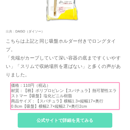
出典：
DAISO（ダイソー）
こちらは上記と同じ吸盤ホルダー付きでロングタイ
プ。
「先端がカーブしていて深い容器の底まですくいやす
い」「スリムで収納場所を選ばない」と多くの声があ
りました。
価格：110円（税込）
材質：【柄】ポリプロピレン【スパチュラ】熱可塑性エラ
ストマー【吸盤】塩化ビニル樹脂
商品サイズ：【スパチュラ】横幅1.3×縦幅17×奥行
0.8cm【吸盤】横幅2.7×縦幅2.7×奥行2cm
公式サイトで詳細を見てみる