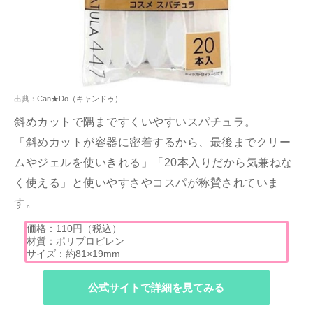
出典：
Can★Do（キャンドゥ）
斜めカットで隅まですくいやすいスパチュラ。
「斜めカットが容器に密着するから、最後までクリー
ムやジェルを使いきれる」「20本入りだから気兼ねな
く使える」と使いやすさやコスパが称賛されていま
す。
価格：110円（税込）
材質：ポリプロピレン
サイズ：約81×19mm
公式サイトで詳細を見てみる