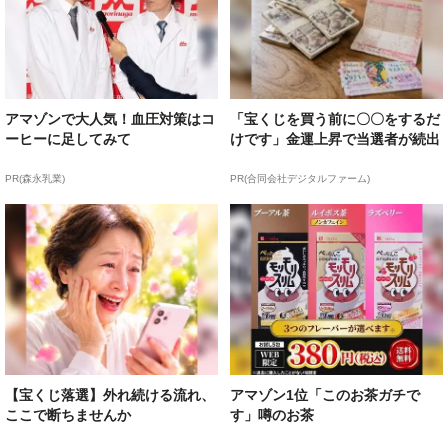
アマゾンで大人気！血圧対策はコ
「宝くじを買う前に〇〇をするだ
ーヒーに足してみて
けです」金運上昇で当選者が続出
PR(森永乳業)
PR(合同会社デジタルファーム)
【宝くじ落選】外れ続ける流れ、
アマゾン1位「このお茶ガチで
ここで断ちませんか
す」噂のお茶