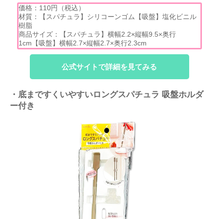
価格：110円（税込）
材質：【スパチュラ】シリコーンゴム【吸盤】塩化ビニル
樹脂
商品サイズ：【スパチュラ】横幅2.2×縦幅9.5×奥行
1cm【吸盤】横幅2.7×縦幅2.7×奥行2.3cm
公式サイトで詳細を見てみる
・底まですくいやすいロングスパチュラ 吸盤ホルダ
ー付き