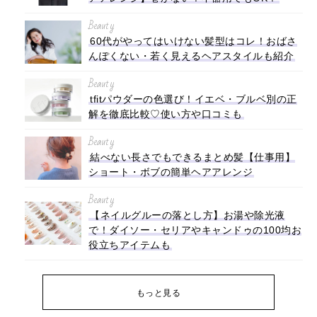
Beauty
60代がやってはいけない髪型はコレ！おばさ
んぽくない・若く見えるヘアスタイルも紹介
Beauty
tfitパウダーの色選び！イエベ・ブルベ別の正
解を徹底比較♡使い方や口コミも
Beauty
結べない長さでもできるまとめ髪【仕事用】
ショート・ボブの簡単ヘアアレンジ
Beauty
【ネイルグルーの落とし方】お湯や除光液
で！ダイソー・セリアやキャンドゥの100均お
役立ちアイテムも
もっと見る