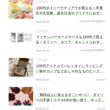
Lifestyle
100均ダイソーでティアラが買える！卒業
式や文化祭、誕生日会やプリクラにおすす
め
mamagirl WEB編集部
2026.02.18
Lifestyle
マイナンバーカードケースも100均で買え
る！ダイソー・セリア・キャンドゥおすす
め紹介
mamagirlWEB編集部
2026.02.10
Lifestyle
100均アイテムでバレンタインラッピング
♡箱やカップなどおしゃれなものピックア
ップ！チョコの包み方も解説
tamago
2026.02.04
Lifestyle
「期待以上に使えるすごいやつ♡」ダイソ
ーの手袋！スマホOKや使い捨て、キッズ用
などおすすめ100均手袋紹介
satomi
2026.01.27