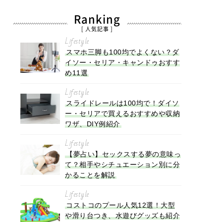
Ranking
[ 人気記事 ]
Lifestyle
スマホ三脚も100均でよくない？ダ
イソー・セリア・キャンドゥおすす
め11選
Lifestyle
スライドレールは100均で！ダイソ
ー・セリアで買えるおすすめや収納
ワザ、DIY例紹介
Lifestyle
【夢占い】セックスする夢の意味っ
て？相手やシチュエーション別に分
かることを解説
Lifestyle
コストコのプール人気12選！大型
や滑り台つき、水遊びグッズも紹介