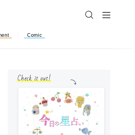
ment
Comic
Check it out!
モ
方
ー