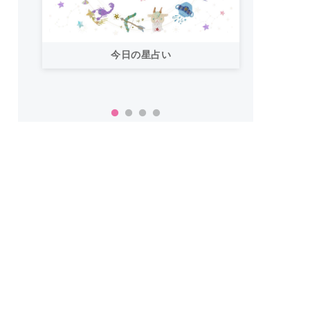
今日の星占い
「お
い！