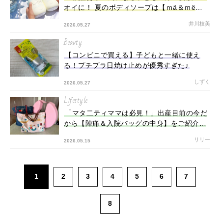
オイに！ 夏のボディソープは【ｍä＆ｍë
Latte (マー＆ミー ラッテ) 】の新作がおすす
井川枝美
2026.05.27
め！
Beauty
【コンビニで買える】子どもと一緒に使え
る！プチプラ日焼け止めが優秀すぎた♪
しずく
2026.05.27
Lifestyle
「マタ二ティママは必見！」出産目前の今だ
から【陣痛＆入院バッグの中身】をご紹介し
ます♡
リリー
2026.05.15
1
2
3
4
5
6
7
8