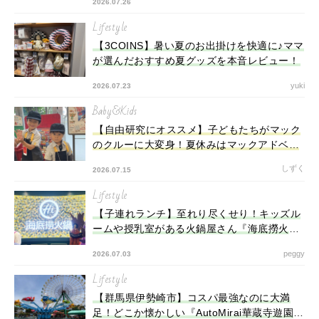
2026.07.26
Lifestyle
【3COINS】暑い夏のお出掛けを快適に♪ママ
が選んだおすすめ夏グッズを本音レビュー！
yuki
2026.07.23
Baby&Kids
【自由研究にオススメ】子どもたちがマック
のクルーに大変身！夏休みはマックアドベン
チャー®でお仕事体験しちゃおう♪
しずく
2026.07.15
Lifestyle
【子連れランチ】至れり尽くせり！キッズル
ームや授乳室がある火鍋屋さん『海底撈火
鍋』
peggy
2026.07.03
Lifestyle
【群馬県伊勢崎市】コスパ最強なのに大満
足！どこか懐かしい『AutoMirai華蔵寺遊園