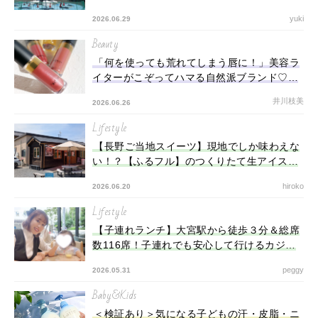
地』
yuki
2026.06.29
Beauty
「何を使っても荒れてしまう唇に！」美容ラ
イターがこぞってハマる自然派ブランド♡【
ROAlív 】のはちみつリップがすごすぎる！
井川枝美
2026.06.26
Lifestyle
【長野ご当地スイーツ】現地でしか味わえな
い！？【ふるフル】のつくりたて生アイスに
夢中♪
hiroko
2026.06.20
Lifestyle
【子連れランチ】大宮駅から徒歩３分＆総席
数116席！子連れでも安心して行けるカジュ
アルダイニング『ease』（埼玉県）
peggy
2026.05.31
Baby&Kids
＜検証あり＞気になる子どもの汗・皮脂・ニ