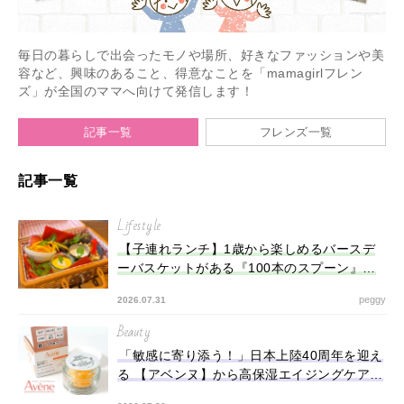
毎日の暮らしで出会ったモノや場所、好きなファッションや美
容など、興味のあること、得意なことを「mamagirlフレン
ズ」が全国のママへ向けて発信します！
記事一覧
フレンズ一覧
記事一覧
Lifestyle
【子連れランチ】1歳から楽しめるバースデ
ーバスケットがある『100本のスプーン』で
ファーストバースデーのお祝い♡
peggy
2026.07.31
Beauty
「敏感に寄り添う！」日本上陸40周年を迎え
る 【アベンヌ】から高保湿エイジングケアク
リームが登場！