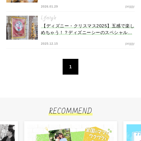
『UPCOFFEE』(埼玉県)
peggy
2026.01.29
Lifestyle
【ディズニー・クリスマス2025】五感で楽し
めちゃう！？ディズニーシーのスペシャルイ
ベントで“映える”冬の思い出を作ろう！
peggy
2025.12.15
1
RECOMMEND