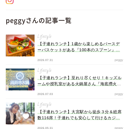
peggyさんの記事一覧
Lifestyle
【子連れランチ】1歳から楽しめるバースデ
ーバスケットがある『100本のスプーン』で
ファーストバースデーのお祝い♡
peggy
2026.07.31
Lifestyle
【子連れランチ】至れり尽くせり！キッズル
ームや授乳室がある火鍋屋さん『海底撈火
鍋』
peggy
2026.07.03
Lifestyle
【子連れランチ】大宮駅から徒歩３分＆総席
数116席！子連れでも安心して行けるカジュ
アルダイニング『ease』（埼玉県）
peggy
2026.05.31