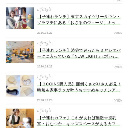
Lifestyle
【子連れランチ】東京スカイツリータウン・
ソラマチにある「おさるのジョージ」キッチ
ンに行ってみた！
peggy
2026.04.27
Lifestyle
【子連れランチ】渋谷で迷ったらミヤシタパ
ークに入っている『NEW LIGHT』に行って
みて！
peggy
2026.03.22
Lifestyle
【３COINS購入品】面倒くさがりさん必見！
時短＆家事ラクが叶うおすすめキッチンアイ
テム４選
peggy
2026.02.28
Lifestyle
【子連れカフェ】これがあれば無敵☆授乳
室・おむつ台・キッズスペースがあるカフェ