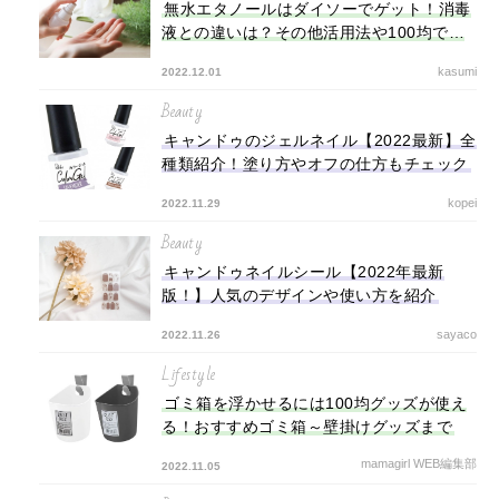
無水エタノールはダイソーでゲット！消毒
液との違いは？その他活用法や100均で買
えるアイテムも
kasumi
2022.12.01
Beauty
キャンドゥのジェルネイル【2022最新】全
種類紹介！塗り方やオフの仕方もチェック
kopei
2022.11.29
Beauty
キャンドゥネイルシール【2022年最新
版！】人気のデザインや使い方を紹介
sayaco
2022.11.26
Lifestyle
ゴミ箱を浮かせるには100均グッズが使え
る！おすすめゴミ箱～壁掛けグッズまで
mamagirl WEB編集部
2022.11.05