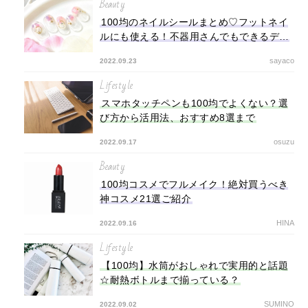
Beauty
100均のネイルシールまとめ♡フットネイ
ルにも使える！不器用さんでもできるデザ
イン集も紹介
sayaco
2022.09.23
Lifestyle
スマホタッチペンも100均でよくない？選
び方から活用法、おすすめ8選まで
osuzu
2022.09.17
Beauty
100均コスメでフルメイク！絶対買うべき
神コスメ21選ご紹介
HINA
2022.09.16
Lifestyle
【100均】水筒がおしゃれで実用的と話題
☆耐熱ボトルまで揃っている？
SUMINO
2022.09.02