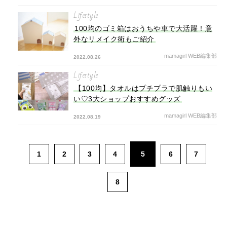
Lifestyle
100均のゴミ箱はおうちや車で大活躍！意
外なリメイク術もご紹介
mamagirl WEB編集部
2022.08.26
Lifestyle
【100均】タオルはプチプラで肌触りもい
い♡3大ショップおすすめグッズ
mamagirl WEB編集部
2022.08.19
1
2
3
4
5
6
7
8