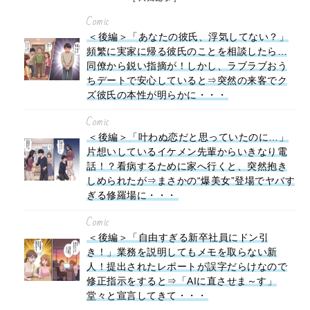
Comic
＜後編＞「あなたの彼氏、浮気してない？」
頻繁に実家に帰る彼氏のことを相談したら…
同僚から鋭い指摘が！しかし、ラブラブおう
ちデートで安心していると⇒突然の来客でク
ズ彼氏の本性が明らかに・・・
Comic
＜後編＞「叶わぬ恋だと思っていたのに…」
片想いしているイケメン先輩からいきなり電
話！？看病するために家へ行くと、突然抱き
しめられたが⇒まさかの“爆美女”登場でヤバす
ぎる修羅場に・・・
Comic
＜後編＞「自由すぎる新卒社員にドン引
き！」業務を説明してもメモを取らない新
人！提出されたレポートが誤字だらけなので
修正指示をすると⇒「AIに直させま～す」
堂々と宣言してきて・・・