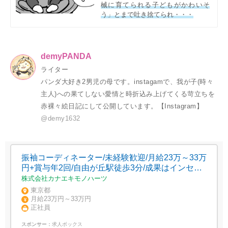
械に育てられる子どもがかわいそ
う」とまで吐き捨てられ・・・
demyPANDA
ライター
パンダ大好き2男児の母です。instagamで、我が子(時々
主人)への果てしない愛情と時折込み上げてくる苛立ちを
赤裸々絵日記にして公開しています。【Instagram】
@demy1632
振袖コーディネーター/未経験歓迎/月給23万～33万
円+賞与年2回/自由が丘駅徒歩3分/成果はインセン
ティブで還元
株式会社カナエキモノハーツ
東京都
月給23万円～33万円
正社員
スポンサー：
求人ボックス