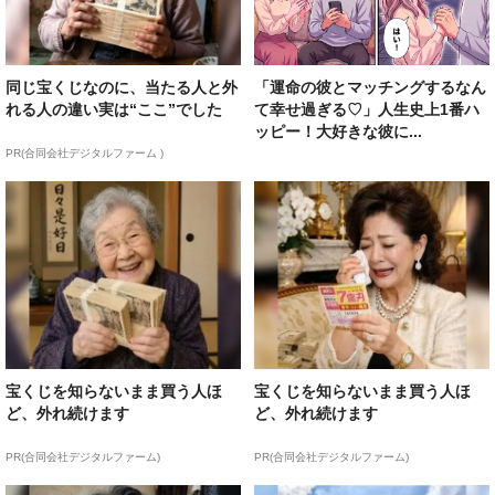
同じ宝くじなのに、当たる人と外
「運命の彼とマッチングするなん
れる人の違い実は“ここ”でした
て幸せ過ぎる♡」人生史上1番ハ
ッピー！大好きな彼に...
PR(合同会社デジタルファーム )
宝くじを知らないまま買う人ほ
宝くじを知らないまま買う人ほ
ど、外れ続けます
ど、外れ続けます
PR(合同会社デジタルファーム)
PR(合同会社デジタルファーム)