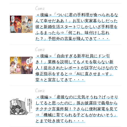
Comic
＜後編＞「ついに君の手料理が食べられるな
んて幸せだああ！」お互い実家暮らしだった
彼と新婚生活スタート♡しかしいざ手料理を
ふるまったら⇒「何これ、味付けし忘れ
た？」予想外の言葉が飛んできて・・・
Comic
＜後編＞「自由すぎる新卒社員にドン引
き！」業務を説明してもメモを取らない新
人！提出されたレポートが誤字だらけなので
修正指示をすると⇒「AIに直させま～す」
堂々と宣言してきて・・・
Comic
＜後編＞「産後なのに元気そうね？げっそり
してると思ったのに」孫お披露目で義母から
チクチク言葉炸裂！？さらに便利家電を見て
⇒「機械に育てられる子どもがかわいそう」
とまで吐き捨てられ・・・