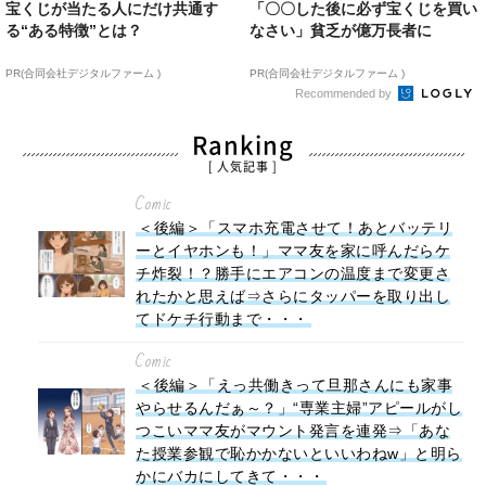
宝くじが当たる人にだけ共通す
「〇〇した後に必ず宝くじを買い
る“ある特徴”とは？
なさい」貧乏が億万長者に
PR(合同会社デジタルファーム )
PR(合同会社デジタルファーム )
Recommended by
Ranking
[ 人気記事 ]
Comic
＜後編＞「スマホ充電させて！あとバッテリ
ーとイヤホンも！」ママ友を家に呼んだらケ
チ炸裂！？勝手にエアコンの温度まで変更さ
れたかと思えば⇒さらにタッパーを取り出し
てドケチ行動まで・・・
Comic
＜後編＞「えっ共働きって旦那さんにも家事
やらせるんだぁ～？」“専業主婦”アピールがし
つこいママ友がマウント発言を連発⇒「あな
た授業参観で恥かかないといいわねw」と明ら
かにバカにしてきて・・・