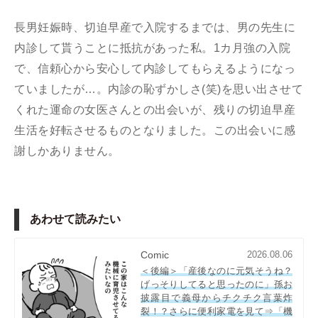
長男妊娠時、切迫早産で入院するまでは、男の先生に
内診して貰うことに抵抗があった私。1カ月強の入院
で、信頼心から安心して内診してもらえるようになっ
ていましたが…。内診の恥ずかしさ(笑)を思い出させて
くれた運命の女医さんとの出会いが、残りの切迫早産
生活を好転させるものとなりました。この出会いに感
謝しかありません。
あわせて読みたい
Comic
2026.08.06
＜後編＞「産後なのに元気そうね？
げっそりしてると思ったのに」孫お
披露目で義母からチクチク言葉炸
裂！？さらに便利家電を見て⇒「機