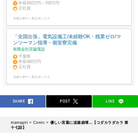
年収450万円～700万円
正社員
スポンサー：
求人ボックス
「全国出張」電気設備工/未経験OK・残業ゼロ/マ
ンツーマン指導・個室寮完備
有限会社宮脇電設
千葉県
年収480万円
正社員
スポンサー：
求人ボックス
SHARE
POST
LINE
mamagirl
Comic
優しい言葉に涙腺崩壊…【コダカラダカラ 第
十七話】