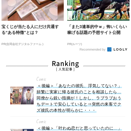
宝くじが当たる人にだけ共通す
「また3連単的中ｗ」怖いくらい
る“ある特徴”とは？
稼げる話題の予想サイト公開
PR(合同会社デジタルファーム )
PR(ルーツ)
Recommended by
Ranking
[ 人気記事 ]
Comic
＜後編＞「あなたの彼氏、浮気してない？」
頻繁に実家に帰る彼氏のことを相談したら…
同僚から鋭い指摘が！しかし、ラブラブおう
ちデートで安心していると⇒突然の来客でク
ズ彼氏の本性が明らかに・・・
Comic
＜後編＞「叶わぬ恋だと思っていたのに…」