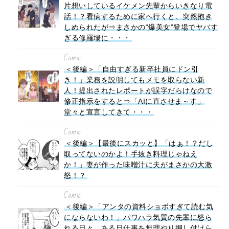
片想いしているイケメン先輩からいきなり電
話！？看病するために家へ行くと、突然抱き
しめられたが⇒まさかの“爆美女”登場でヤバす
ぎる修羅場に・・・
Comic
＜後編＞「自由すぎる新卒社員にドン引
き！」業務を説明してもメモを取らない新
人！提出されたレポートが誤字だらけなので
修正指示をすると⇒「AIに直させま～す」
堂々と宣言してきて・・・
Comic
＜後編＞【最後にスカッと】「はぁ！？だし
取ってないのかよ！手抜き料理じゃねえ
か！」妻が作った味噌汁に夫がまさかの大激
怒！？
Comic
＜後編＞「アンタの資料ショボすぎて読む気
にならないわ！」パワハラ気質の先輩に怒ら
れる日々。ある日仕事を無理やり押し付けら