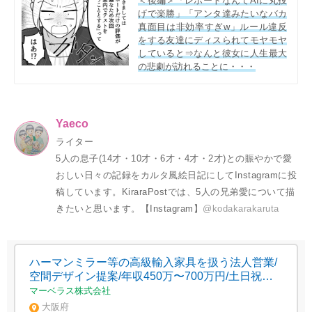
＜後編＞「レポートなんてAIに丸投
げで楽勝」「アンタ達みたいなバカ
真面目は非効率すぎw」ルール違反
をする友達にディスられてモヤモヤ
していると⇒なんと彼女に人生最大
の悲劇が訪れることに・・・
Yaeco
ライター
5人の息子(14才・10才・6才・4才・2才)との賑やかで愛
おしい日々の記録をカルタ風絵日記にしてInstagramに投
稿しています。KiraraPostでは、5人の兄弟愛について描
きたいと思います。【Instagram】
@kodakarakaruta
ハーマンミラー等の高級輸入家具を扱う法人営業/
空間デザイン提案/年収450万〜700万円/土日祝休
み
マーベラス株式会社
大阪府