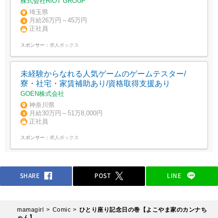
株式会社RIOT GROUP
埼玉県
月給26万円～45万円
正社員
スポンサー：
求人ボックス
未経験からなれる人気ゲームのゲームテスター/
寮・社宅・家賃補助あり/資格取得支援あり
GOEN株式会社
神奈川県
月給30万円～51万8,000円
正社員
スポンサー：
求人ボックス
SHARE
POST
LINE
mamagirl
Comic
ひとり座り記念日の巻【よこやま家のカンナち
ゃん】