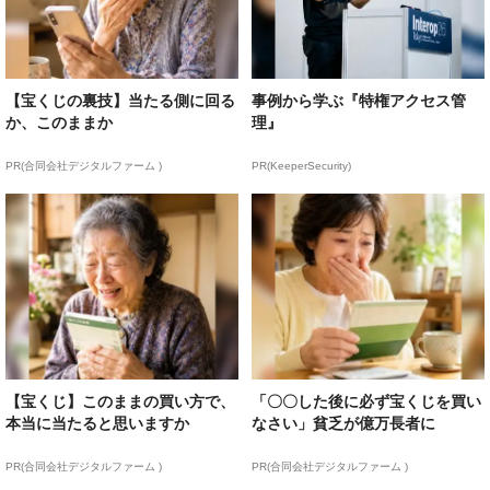
【宝くじの裏技】当たる側に回る
事例から学ぶ『特権アクセス管
か、このままか
理』
PR(合同会社デジタルファーム )
PR(KeeperSecurity)
【宝くじ】このままの買い方で、
「〇〇した後に必ず宝くじを買い
本当に当たると思いますか
なさい」貧乏が億万長者に
PR(合同会社デジタルファーム )
PR(合同会社デジタルファーム )