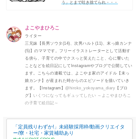
う」とまで吐き捨てられ・・・
よこやまひろこ
ライター
三兄妹【長男ソウタ(14)、次男ハルト(11)、末っ娘カンナ
(5)】のママです。フリーイラストレーターとして活動す
る傍ら、子育ての中でクスっと笑えたこと、心に響いた
ことなどを絵日記にしてInstagramやブログで公開してい
ます。こちらの連載では、よこやま家のアイドル【末っ
娘カンナ】が産まれた時からのエピソードを描いていき
ます。【Instagram】
@hiroko_yokoyama_diary
【ブロ
グ】
いくつになってもギュッてしたい ～よこやまひろこ
の子育て絵日記～
「定員残りわずか!」未経験採用枠/動画クリエイタ
ー/寮・社宅・家賃補助あり