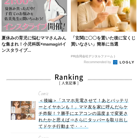
夏休みの育児に悩むママさんみん
「玄関に〇〇を置いた後に宝くじ
な集まれ！小児科医×mamagirlイ
買いなさい」簡単に当選
ンスタライブ...
PR(合同会社デジタルファーム )
Recommended by
Ranking
[ 人気記事 ]
Comic
＜後編＞「スマホ充電させて！あとバッテリ
ーとイヤホンも！」ママ友を家に呼んだらケ
チ炸裂！？勝手にエアコンの温度まで変更さ
れたかと思えば⇒さらにタッパーを取り出し
てドケチ行動まで・・・