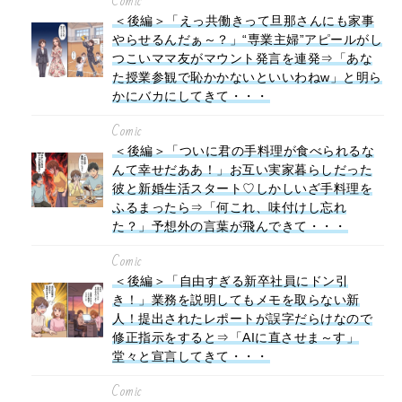
Comic
＜後編＞「えっ共働きって旦那さんにも家事
やらせるんだぁ～？」“専業主婦”アピールがし
つこいママ友がマウント発言を連発⇒「あな
た授業参観で恥かかないといいわねw」と明ら
かにバカにしてきて・・・
Comic
＜後編＞「ついに君の手料理が食べられるな
んて幸せだああ！」お互い実家暮らしだった
彼と新婚生活スタート♡しかしいざ手料理を
ふるまったら⇒「何これ、味付けし忘れ
た？」予想外の言葉が飛んできて・・・
Comic
＜後編＞「自由すぎる新卒社員にドン引
き！」業務を説明してもメモを取らない新
人！提出されたレポートが誤字だらけなので
修正指示をすると⇒「AIに直させま～す」
堂々と宣言してきて・・・
Comic