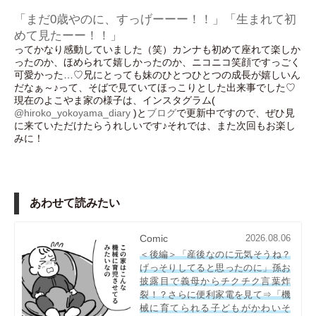
「まだ0歳やのに、すっげーーー！！」「生まれて初
めて見たーー！！」
ってかなり感動していました（笑）カンナも初めて座れて楽しか
ったのか、ほめられて嬉しかったのか、ニコニコ笑顔ですっごく
可愛かった…♡兄にとっても妹のひとつひとつの成長が嬉しいん
だなぁ～♪って、そばで見ていてほっこりとした出来事でした♡
現在のよこやま家の様子は、インスタグラム(
@hiroko_yokoyama_diary
)と
ブログ
で更新中ですので、ぜひ見
に来ていただけたらうれしいです♪それでは、また次回もお楽し
みに！
あわせて読みたい
Comic
2026.08.06
＜後編＞「産後なのに元気そうね？
げっそりしてると思ったのに」孫お
披露目で義母からチクチク言葉炸
裂！？さらに便利家電を見て⇒「機
械に育てられる子どもがかわいそ