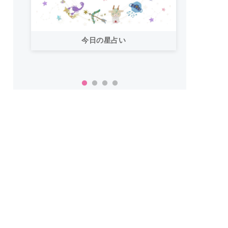
今日の星占い
「お
い！