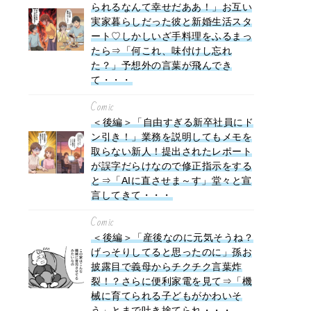
られるなんて幸せだああ！」お互い
実家暮らしだった彼と新婚生活スタ
ート♡しかしいざ手料理をふるまっ
たら⇒「何これ、味付けし忘れ
た？」予想外の言葉が飛んでき
て・・・
Comic
＜後編＞「自由すぎる新卒社員にド
ン引き！」業務を説明してもメモを
取らない新人！提出されたレポート
が誤字だらけなので修正指示をする
と⇒「AIに直させま～す」堂々と宣
言してきて・・・
Comic
＜後編＞「産後なのに元気そうね？
げっそりしてると思ったのに」孫お
披露目で義母からチクチク言葉炸
裂！？さらに便利家電を見て⇒「機
械に育てられる子どもがかわいそ
う」とまで吐き捨てられ・・・