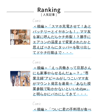
Ranking
[ 人気記事 ]
Comic
＜後編＞「スマホ充電させて！あと
バッテリーとイヤホンも！」ママ友
を家に呼んだらケチ炸裂！？勝手に
エアコンの温度まで変更されたかと
思えば⇒さらにタッパーを取り出し
てドケチ行動まで・・・
Comic
＜後編＞「えっ共働きって旦那さん
にも家事やらせるんだぁ～？」“専
業主婦”アピールがしつこいママ友
がマウント発言を連発⇒「あなた授
業参観で恥かかないといいわねw」
と明らかにバカにしてきて・・・
Comic
＜後編＞「ついに君の手料理が食べ