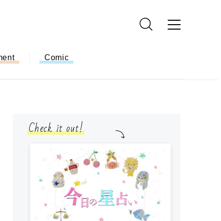
ment
Comic
Check it out!
モ
方
ー