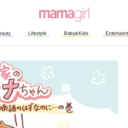
eauty
Lifestyle
Baby&Kids
Entertain
「もう行列に並ばない！」ミスドの
バイルオーダー完全ガイド｜支払い
法から受け取り方までネットオーダ