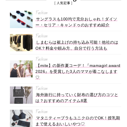
[ 人気記事 ]
Fashion
サングラスも100均で充分おしゃれ！ダイソ
ー・セリア・キャンドゥのおすすめ紹介
Fashion
しまむらは裾上げの持ち込み可能！他社のは
OK？料金や頼み方、自分で行う方法も
Fashion
【mite】の新作夏コーデ！『mamagirl award
2026』を受賞した3人のママが着こなします
♡
Fashion
海外旅行に持っていく財布の選び方のコツと
は？おすすめのアイテム8選
Fashion
マタニティーブラもユニクロのでOK！授乳期
まで使えるおいしいやつ♡