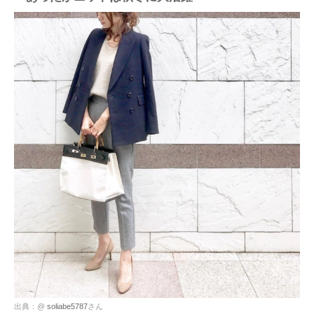
出典：@
soliabe5787
さん