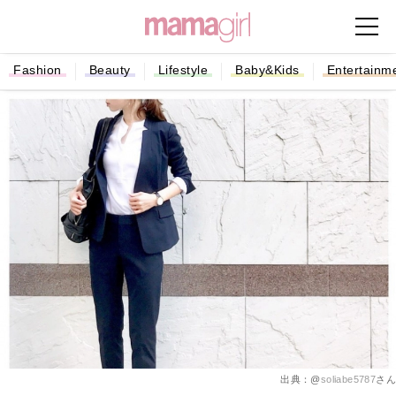
Fashion
Beauty
Lifestyle
Baby&Kids
Entertainm
出典：@
soliabe5787
さん