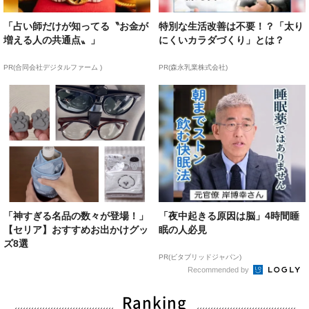
「占い師だけが知ってる〝お金が
特別な生活改善は不要！？「太り
増える人の共通点〟」
にくいカラダづくり」とは？
PR(合同会社デジタルファーム )
PR(森永乳業株式会社)
「神すぎる名品の数々が登場！」
「夜中起きる原因は脳」4時間睡
【セリア】おすすめお出かけグッ
眠の人必見
ズ8選
PR(ビタブリッドジャパン)
Recommended by
Ranking