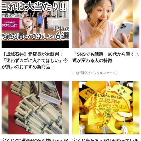
【成城石井】元店長が太鼓判！
「SNSでも話題」60代から宝くじ
「迷わずカゴに入れてほしい」今
運が変わる人の特徴
が買いのおすすめ新商品...
PR(合同会社デジタルファーム )
宝くじの“運任せ”から抜けた人だ
宝くじ当たる人だけがやっている