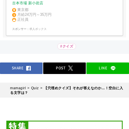
制度
古本市場 新小岩店
東京都
月給24万円～35万円
正社員
スポンサー：
求人ボックス
#クイズ
SHARE
POST
LINE
mamagirl
Quiz
【穴埋めクイズ】それが答えなのか…！空白に入
る文字は？