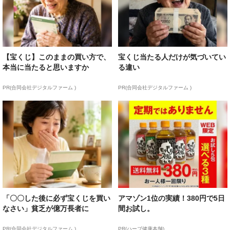
【宝くじ】このままの買い方で、
宝くじ当たる人だけが気づいてい
本当に当たると思いますか
る違い
PR(合同会社デジタルファーム )
PR(合同会社デジタルファーム )
「〇〇した後に必ず宝くじを買い
アマゾン1位の実績！380円で5日
なさい」貧乏が億万長者に
間お試し。
PR(合同会社デジタルファーム )
PR(ハーブ健康本舗)