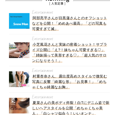
[ 人気記事 ]
Entertainment
阿部亮平さんが目黒蓮さんとのオフショット
などを公開！「めめあべ最高」「どの写真も
可愛すぎて滅」
Entertainment
小芝風花さんと実妹の密着ショット！サプラ
イズ公開に「え?！妹ちゃん可愛すぎる♡」
「姉妹揃って美形すぎる♡」「超人気のサロ
ンになりそう！」
Entertainment
村重杏奈さん、露出度高めスタイルで微笑む
写真に反響「綺麗な形」「お見事！」「めち
ゃくちゃ綺麗なお胸」
Entertainment
夏菜さんの美ボディ炸裂！白Tにデニム姿で新
しいヘアスタイルを公開「めちゃくちゃ美
人」「白シャツ似合う！いいオンナ」