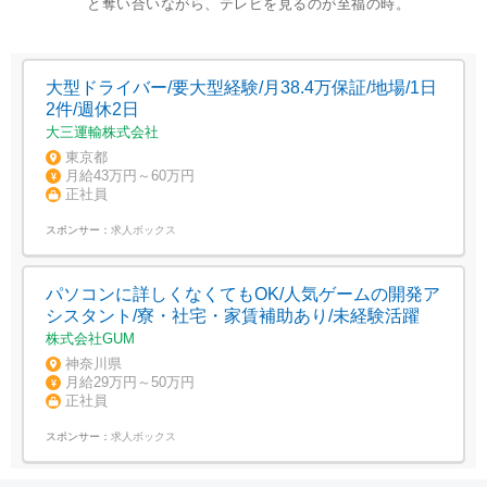
と奪い合いながら、テレビを見るのが至福の時。
大型ドライバー/要大型経験/月38.4万保証/地場/1日
2件/週休2日
大三運輸株式会社
東京都
月給43万円～60万円
正社員
スポンサー：
求人ボックス
パソコンに詳しくなくてもOK/人気ゲームの開発ア
シスタント/寮・社宅・家賃補助あり/未経験活躍
株式会社GUM
神奈川県
月給29万円～50万円
正社員
スポンサー：
求人ボックス