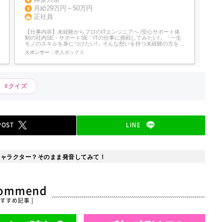
月給29万円～50万円
正社員
【仕事内容】未経験からプロのITエンジニアへ /安心サポート体
制の社内SE・サポートSE「ITの仕事に挑戦してみたい!」「一生
モノのスキルを身につけたい!」そんな想いを持つ未経験の方を大
募集 ⏩3ヶ月間の充実した初期研修!入社後まずは基礎知識からじ
スポンサー：
求人ボックス
っくり学ぶ研修期間をご用意しています PCの操作方法から専門
知識まで、ゼロから丁寧にお教えするので安心!⏩研修修了後のス
テップ...
#クイズ
POST
LINE
キャラクター？そのまま発音してみて！
commend
おすすめ記事 ]