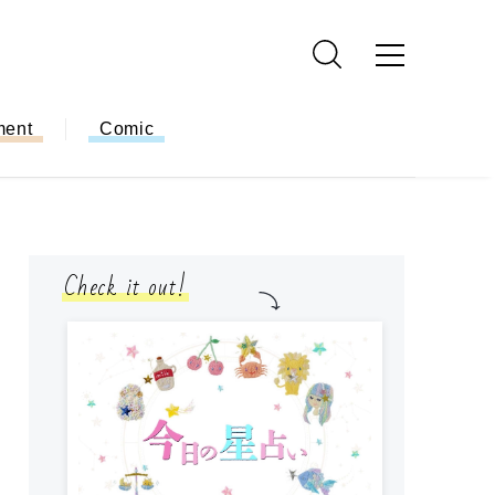
ment
Comic
Check it out!
モ
方
ー