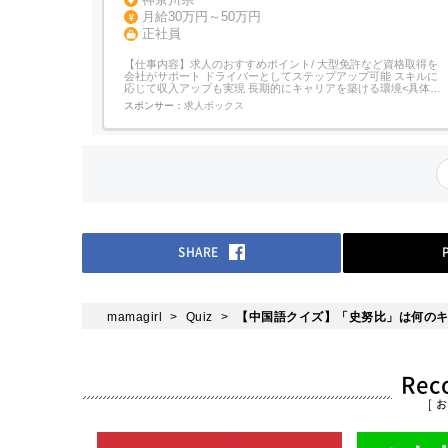
月給30万円～50万円
正社員
【仕事内容】求人のおすすめポイント/ 大型免許など資格取得を
会社がサポート ドライバーとしてステップアップ可能 スキルに
応じて収入アップも実現 長期的にキャリアを築ける環境<具体的
な仕事内容>・配送業務:建築資材(石膏ボードなど)を現場へ配
スポンサー：
求人ボックス
送・配送件数:1日3～4件・搬入作業:現場スタッフと協力して対
応・配送エリア:近県中心まずは同乗研修で基礎を習得し、その後
は経験を積み...
SHARE
mamagirl
Quiz
【中国語クイズ】「史努比」は何の
Re
[ 