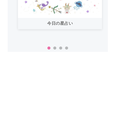
今日の星占い
「お
い！