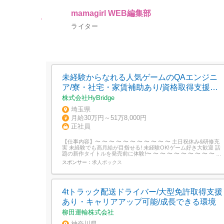
mamagirl WEB編集部
ライター
未経験からなれる人気ゲームのQAエンジニ
ア/寮・社宅・家賃補助あり/資格取得支援あ
り
株式会社HyBridge
埼玉県
月給30万円～51万8,000円
正社員
【仕事内容】〜 〜 〜 〜 〜 〜 〜 〜 〜 〜 〜 土日祝休み&研修充
実 未経験でも高月給が目指せる! 未経験OK!ゲーム好き大歓迎 話
題の新作タイトルを発売前に体験!〜 〜 〜 〜 〜 〜 〜 〜 〜 〜 〜
ゲームの裏側に触れられるちょっとレアなお仕事 <仕事内容> テ
スポンサー：
求人ボックス
スト項目に沿ってプレイ・検証 不具合を見つけたらフォーマット
に記入 実際の機器で...
4tトラック配送ドライバー/大型免許取得支援
あり・キャリアアップ可能/成長できる環境
柳田運輸株式会社
神奈川県