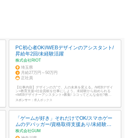
PC初心者OK!/WEBデザインのアシスタント/
昇給年2回/未経験活躍
株式会社RIOT
埼玉県
月給27万円～50万円
正社員
【仕事内容】デザインの力”で、人の未来を変える。/WEBデザイ
ン×教育支援×社会貢献を仕事にしよう。未経験から始められる
<WEBデザイナーアシスタント>募集! ココってどんな会社?教育×
デザイン×BPOを掛け合わせた“ちょっと変わったベンチャー”!障
スポンサー：
求人ボックス
がい者の就労支援に本気で向き合いながら、WEB制作・ディレク
ション・企業広報など幅広い事業を展開中。「人の可能性に光を
当てる」そ...
「ゲームが好き」それだけでOK/スマホゲー
ムのデバッガー/資格取得支援あり/未経験活
躍
株式会社GUM
神奈川県