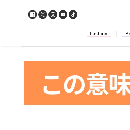
Fashion
B