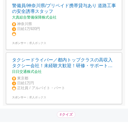
警備員/神奈川県/プリペイド携帯貸与あり 道路工事
の安全誘導スタッフ
大真綜合警備保障株式会社
神奈川県
日給1万920円
スポンサー：
求人ボックス
タクシードライバー／都内トップクラスの高収入
タクシー会社！未経験大歓迎！研修・サポート体
制万全で安心デビュー！月収100万円超も可能！
日日交通株式会社
東京都
日給1万円
正社員 / アルバイト・パート
スポンサー：
求人ボックス
#クイズ