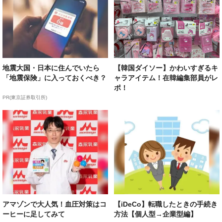
地震大国・日本に住んでいたら
【韓国ダイソー】かわいすぎるキ
「地震保険」に入っておくべき？
ャラアイテム！在韓編集部員がレ
ポ！
PR(東京証券取引所)
アマゾンで大人気！血圧対策はコ
【iDeCo】転職したときの手続き
ーヒーに足してみて
方法【個人型→企業型編】