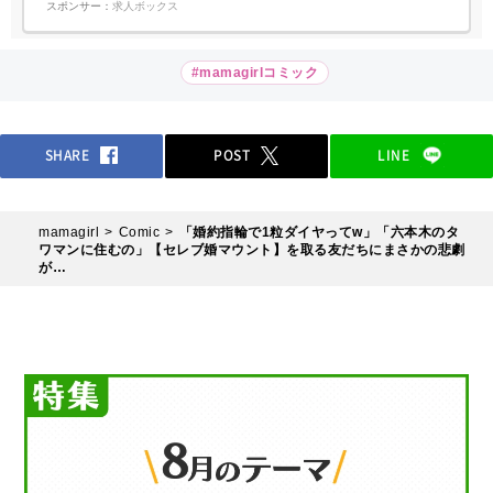
スポンサー：
求人ボックス
#mamagirlコミック
SHARE
POST
LINE
mamagirl
Comic
「婚約指輪で1粒ダイヤってw」「六本木のタ
ワマンに住むの」【セレブ婚マウント】を取る友だちにまさかの悲劇
が…