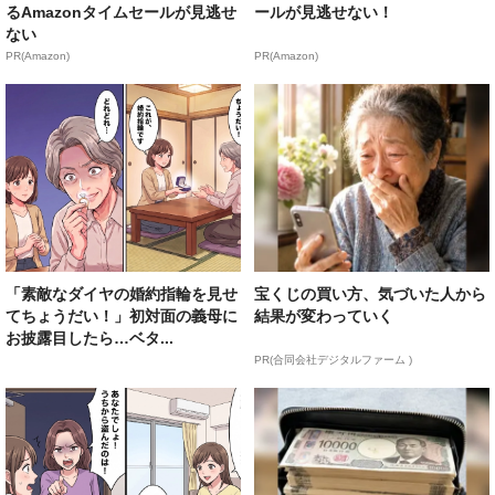
るAmazonタイムセールが見逃せ
ールが見逃せない！
ない
PR(Amazon)
PR(Amazon)
「素敵なダイヤの婚約指輪を見せ
宝くじの買い方、気づいた人から
てちょうだい！」初対面の義母に
結果が変わっていく
お披露目したら…ベタ...
PR(合同会社デジタルファーム )