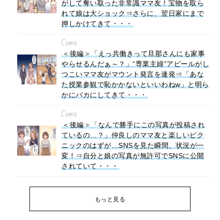
がして奪い取った非常識ママ友！宝物を取ら
れて娘は大ショック⇒さらに、翌日家にまで
押しかけてきて・・・
Comic
＜後編＞「えっ共働きって旦那さんにも家事
やらせるんだぁ～？」“専業主婦”アピールがし
つこいママ友がマウント発言を連発⇒「あな
た授業参観で恥かかないといいわねw」と明ら
かにバカにしてきて・・・
Comic
＜後編＞「なんで勝手にこの写真が投稿され
ているの…？」仲良しのママ友と楽しいピク
ニックのはずが…SNSを見た瞬間、状況が一
変！⇒自分と娘の写真が無許可でSNSに公開
されていて・・・
もっと見る