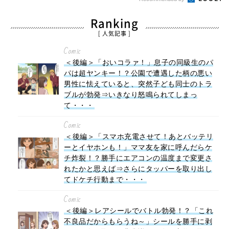
Ranking
[ 人気記事 ]
Comic
＜後編＞「おいコラァ！」息子の同級生のパ
パは超ヤンキー！？公園で遭遇した柄の悪い
男性に怯えていると、突然子ども同士のトラ
ブルが勃発⇒いきなり怒鳴られてしまっ
て・・・
Comic
＜後編＞「スマホ充電させて！あとバッテリ
ーとイヤホンも！」ママ友を家に呼んだらケ
チ炸裂！？勝手にエアコンの温度まで変更さ
れたかと思えば⇒さらにタッパーを取り出し
てドケチ行動まで・・・
Comic
＜後編＞レアシールでバトル勃発！？「これ
不良品だからもらうね～」シールを勝手に剥