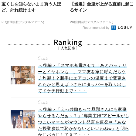
宝くじを知らないまま買う人ほ
【当選】金運が上がる直前に起こ
ど、外れ続けます
るサイン
PR(合同会社デジタルファーム)
PR(合同会社デジタルファーム )
Recommended by
Ranking
[ 人気記事 ]
Comic
＜後編＞「スマホ充電させて！あとバッテリ
ーとイヤホンも！」ママ友を家に呼んだらケ
チ炸裂！？勝手にエアコンの温度まで変更さ
れたかと思えば⇒さらにタッパーを取り出し
てドケチ行動まで・・・
Comic
＜後編＞「えっ共働きって旦那さんにも家事
やらせるんだぁ～？」“専業主婦”アピールがし
つこいママ友がマウント発言を連発⇒「あな
た授業参観で恥かかないといいわねw」と明ら
かにバカにしてきて・・・