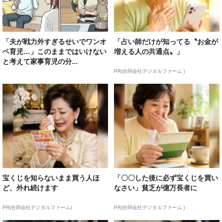
「夫が戦力外すぎるせいでワンオ
「占い師だけが知ってる〝お金が
ペ育児…」このままではいけない
増える人の共通点〟」
と考えて家事育児の分...
PR(合同会社デジタルファーム )
宝くじを知らないまま買う人ほ
「〇〇した後に必ず宝くじを買い
ど、外れ続けます
なさい」貧乏が億万長者に
PR(合同会社デジタルファーム)
PR(合同会社デジタルファーム )