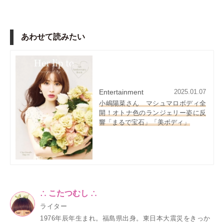
あわせて読みたい
Entertainment
2025.01.07
小嶋陽菜さん マシュマロボディ全
開！オトナ色のランジェリー姿に反
響「まるで宝石」「美ボディ」
∴ こたつむし ∴
ライター
1976年辰年生まれ。福島県出身。東日本大震災をきっか