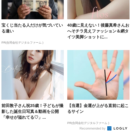
宝くじ当たる人だけが気づいてい
40歳に見えない！後藤真希さんお
る違い
へそチラ見えファッション＆網タ
イツ美脚ショットに...
PR(合同会社デジタルファーム )
前田敦子さん祝35歳！子どもが撮
【当選】金運が上がる直前に起こ
影した誕生日写真＆動画を公開
るサイン
「幸せが溢れてる♡」...
PR(合同会社デジタルファーム )
Recommended by