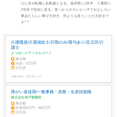
けに夫が転職し転勤族となる。福井県に1年半、三重県に
2年目で現在に至る。昔っからのテレビっ子でおもしろい
事あたらしい事が大好き。何よりも笑うことが大好きで
す^ ^
介護職員/介護福祉士/日勤のみ/賞与あり/足立区/介
護士
ようせいメディカルコート
東京都
月給～20万円
正社員
スポンサー：
求人ボックス
障がい者採用/一般事務・庶務・生産技能職
株式会社神戸製鋼所
東京都
年収350万円～480万円
正社員