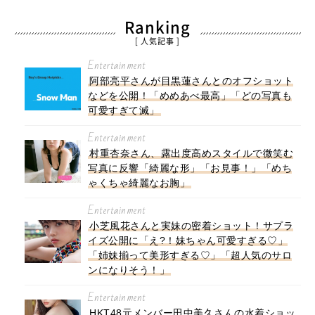
Ranking
[ 人気記事 ]
Entertainment
阿部亮平さんが目黒蓮さんとのオフショット
などを公開！「めめあべ最高」「どの写真も
可愛すぎて滅」
Entertainment
村重杏奈さん、露出度高めスタイルで微笑む
写真に反響「綺麗な形」「お見事！」「めち
ゃくちゃ綺麗なお胸」
Entertainment
小芝風花さんと実妹の密着ショット！サプラ
イズ公開に「え?！妹ちゃん可愛すぎる♡」
「姉妹揃って美形すぎる♡」「超人気のサロ
ンになりそう！」
Entertainment
HKT48元メンバー田中美久さんの水着ショッ