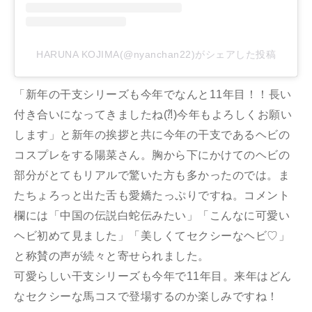
HARUNA KOJIMA(@nyanchan22)がシェアした投稿
「新年の干支シリーズも今年でなんと11年目！！長い
付き合いになってきましたね(⁈)今年もよろしくお願い
します」と新年の挨拶と共に今年の干支であるヘビの
コスプレをする陽菜さん。胸から下にかけてのヘビの
部分がとてもリアルで驚いた方も多かったのでは。ま
たちょろっと出た舌も愛嬌たっぷりですね。コメント
欄には「中国の伝説白蛇伝みたい」「こんなに可愛い
ヘビ初めて見ました」「美しくてセクシーなヘビ♡」
と称賛の声が続々と寄せられました。
可愛らしい干支シリーズも今年で11年目。来年はどん
なセクシーな馬コスで登場するのか楽しみですね！