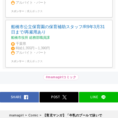
アルバイト・パート
スポンサー：
求人ボックス
船橋市公立保育園の保育補助スタッフ/R9年3月31
日まで/再雇用あり
船橋市役所 総務部職員課
千葉県
時給1,355円～1,390円
アルバイト・パート
スポンサー：
求人ボックス
#mamagirlコミック
SHARE
POST
LINE
mamagirl
Comic
【育児マンガ】「牛乳のプールで泳いで