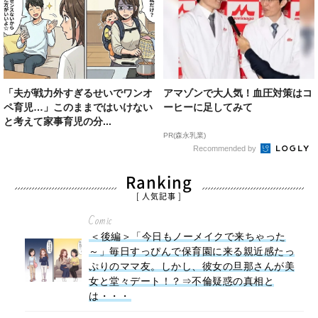
「夫が戦力外すぎるせいでワンオ
アマゾンで大人気！血圧対策はコ
ペ育児…」このままではいけない
ーヒーに足してみて
と考えて家事育児の分...
PR(森永乳業)
Recommended by
Ranking
[ 人気記事 ]
Comic
＜後編＞「今日もノーメイクで来ちゃった
～」毎日すっぴんで保育園に来る親近感たっ
ぷりのママ友。しかし、彼女の旦那さんが美
女と堂々デート！？⇒不倫疑惑の真相と
は・・・