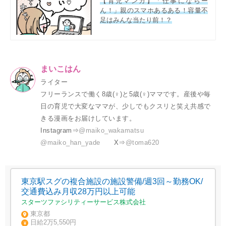
【育児マンガ】「仕事にならー
ん！」親のスマホあるある！容量不
足はみんな当たり前！？
まいこはん
ライター
フリーランスで働く8歳(♀)と5歳(♀)ママです。産後や毎
日の育児で大変なママが、少しでもクスリと笑え共感で
きる漫画をお届けしています。
Instagram⇒
@maiko_wakamatsu
@maiko_han_yade
X⇒
@toma620
東京駅スグの複合施設の施設警備/週3回～勤務OK/
交通費込み月収28万円以上可能
スターツファシリティーサービス株式会社
東京都
日給2万5,550円