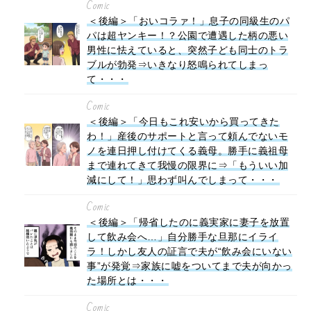
Comic
＜後編＞「おいコラァ！」息子の同級生のパ
パは超ヤンキー！？公園で遭遇した柄の悪い
男性に怯えていると、突然子ども同士のトラ
ブルが勃発⇒いきなり怒鳴られてしまっ
て・・・
Comic
＜後編＞「今日もこれ安いから買ってきた
わ！」産後のサポートと言って頼んでないモ
ノを連日押し付けてくる義母。勝手に義祖母
まで連れてきて我慢の限界に⇒「もういい加
減にして！」思わず叫んでしまって・・・
Comic
＜後編＞「帰省したのに義実家に妻子を放置
して飲み会へ…」自分勝手な旦那にイライ
ラ！しかし友人の証言で夫が“飲み会にいない
事”が発覚⇒家族に嘘をついてまで夫が向かっ
た場所とは・・・
Comic