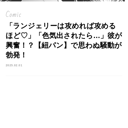
Comic
「ランジェリーは攻めれば攻める
ほど♡」「色気出されたら…」彼が
興奮！？【紐パン】で思わぬ騒動が
勃発！
2025.02.01