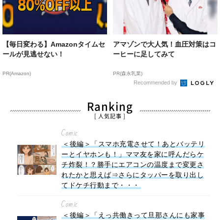
【毎日変わる】Amazonタイムセ
アマゾンで大人気！血圧対策はコ
ールが見逃せない！
ーヒーに足してみて
PR(Amazon)
PR(森永乳業)
Recommended by
Ranking
[ 人気記事 ]
Comic
＜後編＞「スマホ充電させて！あとバッテリ
ーとイヤホンも！」ママ友を家に呼んだらケ
チ炸裂！？勝手にエアコンの温度まで変更さ
れたかと思えば⇒さらにタッパーを取り出し
てドケチ行動まで・・・
Comic
＜後編＞「えっ共働きって旦那さんにも家事