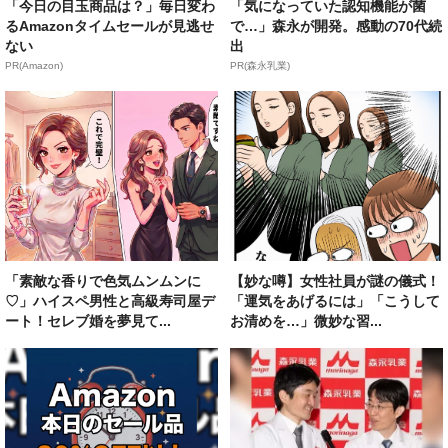
「今日の目玉商品は？」毎日変わ
「気になっていた認知機能が菌
るAmazonタイムセールが見逃せ
で…」森永が開発。感動の70代続
ない
出
PR(Amazon)
PR(森永乳業)
「素敵な香りで色気ムンムンに
【妙な噂】女性社員が謎の儀式！
♡」ハイスペ男性と高級寿司屋デ
「運気をあげるには」「こうして
ート！セレブ婚を夢見て...
お清めを…」微妙な習...