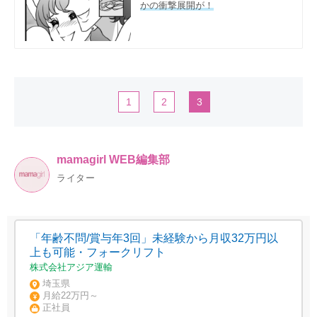
かの衝撃展開が！
1
2
3
mamagirl WEB編集部
ライター
「年齢不問/賞与年3回」未経験から月収32万円以
上も可能・フォークリフト
株式会社アジア運輸
埼玉県
月給22万円～
正社員