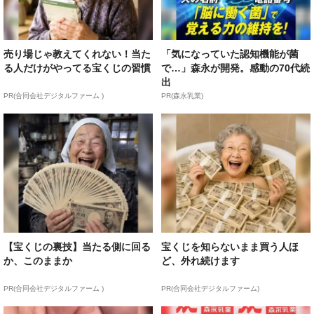
売り場じゃ教えてくれない！当た
「気になっていた認知機能が菌
る人だけがやってる宝くじの習慣
で…」森永が開発。感動の70代続
出
PR(合同会社デジタルファーム )
PR(森永乳業)
【宝くじの裏技】当たる側に回る
宝くじを知らないまま買う人ほ
か、このままか
ど、外れ続けます
PR(合同会社デジタルファーム )
PR(合同会社デジタルファーム)