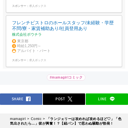
スポンサー：
求人ボックス
フレンチビストロのホールスタッフ/未経験・学歴
不問/寮・家賃補助あり/社員登用あり
株式会社ボウチラ
東京都
時給1,250円～
アルバイト・パート
スポンサー：
求人ボックス
#mamagirlコミック
SHARE
POST
LINE
mamagirl
Comic
「ランジェリーは攻めれば攻めるほど♡」「色
気出されたら…」彼が興奮！？【紐パン】で思わぬ騒動が勃発！