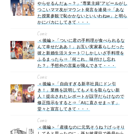
やらせるんだぁ～？」“専業主婦”アピールがし
つこいママ友がマウント発言を連発⇒「あな
た授業参観で恥かかないといいわねw」と明ら
かにバカにしてきて・・・
Comic
＜後編＞「ついに君の手料理が食べられるな
んて幸せだああ！」お互い実家暮らしだった
彼と新婚生活スタート♡しかしいざ手料理を
ふるまったら⇒「何これ、味付けし忘れ
た？」予想外の言葉が飛んできて・・・
Comic
＜後編＞「自由すぎる新卒社員にドン引
き！」業務を説明してもメモを取らない新
人！提出されたレポートが誤字だらけなので
修正指示をすると⇒「AIに直させま～す」
堂々と宣言してきて・・・
Comic
＜後編＞「産後なのに元気そうね？げっそり
してると思ったのに」孫お披露目で義母から