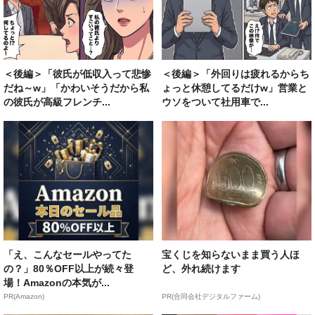
＜後編＞「彼氏が低収入って悲惨
＜後編＞「外回りは疲れるからち
だね～w」「かわいそうだから私
ょっと休憩してるだけw」営業と
の彼氏が高級フレンチ...
ウソをついて社用車で...
「え、こんなセールやってた
宝くじを知らないまま買う人ほ
の？」80％OFF以上が続々登
ど、外れ続けます
場！Amazonの本気が...
PR(Amazon)
PR(合同会社デジタルファーム)