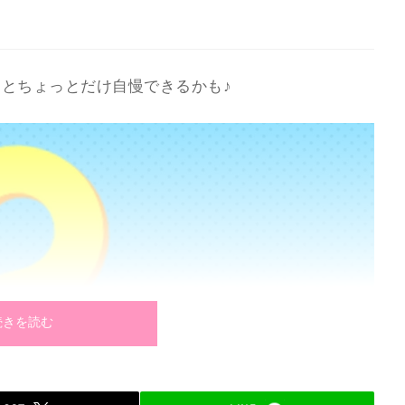
とちょっとだけ自慢できるかも♪
続きを読む