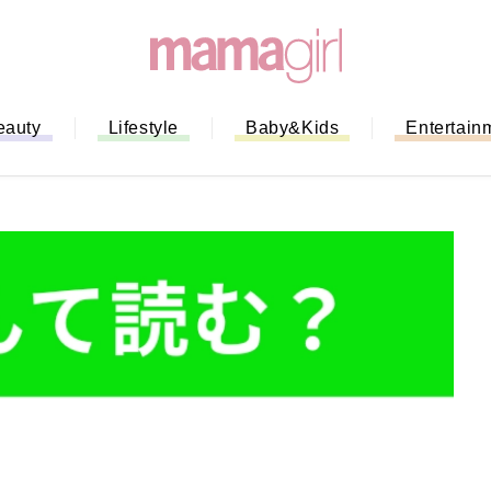
eauty
Lifestyle
Baby&Kids
Entertain
「もう行列に並ばない！」ミスドの
バイルオーダー完全ガイド｜支払い
法から受け取り方までネットオーダ