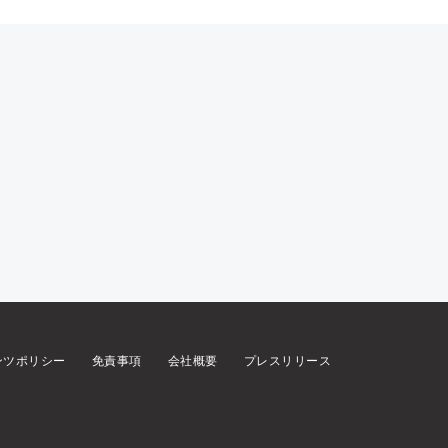
ンツポリシー
免責事項
会社概要
プレスリリース