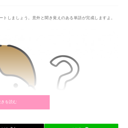
ートしましょう。意外と聞き覚えのある単語が完成しますよ。
続きを読む