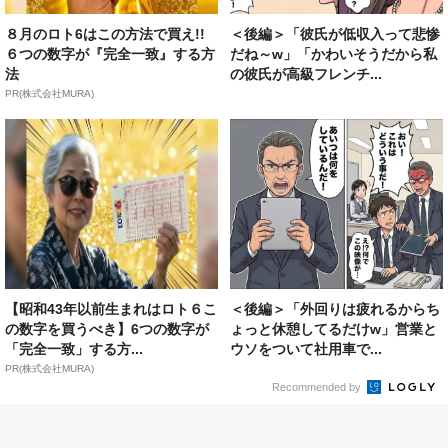
８月のロト6はこの方法で買え!!
＜後編＞「彼氏が低収入って悲惨
６つの数字が『完全一致』する方
だね～w」「かわいそうだから私
法
の彼氏が高級フレンチ...
PR(株式会社MURA)
【昭和43年以前生まれはロト６こ
＜後編＞「外回りは疲れるからち
の数字を買うべき】6つの数字が
ょっと休憩してるだけw」営業と
「完全一致」する方...
ウソをついて社用車で...
PR(株式会社MURA)
Recommended by