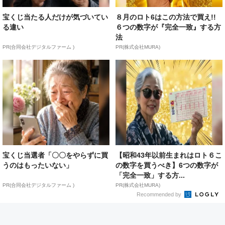
宝くじ当たる人だけが気づいてい
８月のロト6はこの方法で買え!!
る違い
６つの数字が『完全一致』する方
法
PR(合同会社デジタルファーム )
PR(株式会社MURA)
宝くじ当選者「〇〇をやらずに買
【昭和43年以前生まれはロト６こ
うのはもったいない」
の数字を買うべき】6つの数字が
「完全一致」する方...
PR(合同会社デジタルファーム )
PR(株式会社MURA)
Recommended by