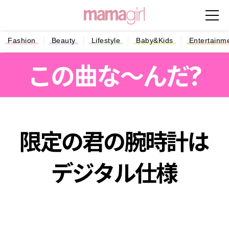
Fashion
Beauty
Lifestyle
Baby&Kids
Entertainm