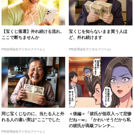
【宝くじ落選】外れ続ける流れ、
宝くじを知らないまま買う人ほ
ここで断ちませんか
ど、外れ続けます
PR(合同会社デジタルファーム )
PR(合同会社デジタルファーム)
同じ宝くじなのに、当たる人と外
＜後編＞「彼氏が低収入って悲惨
れる人の違い実は“ここ”でした
だね～w」「かわいそうだから私
の彼氏が高級フレンチ...
PR(合同会社デジタルファーム )