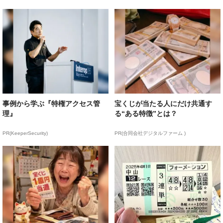
事例から学ぶ『特権アクセス管
宝くじが当たる人にだけ共通す
理』
る“ある特徴”とは？
PR(KeeperSecurity)
PR(合同会社デジタルファーム )