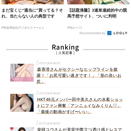
まだ宝くじ“適当に”買ってる？そ
【話題沸騰】3連単連続的中の競
れ、当たらない人の典型です
馬予想サイト、ついに判明
PR(合同会社デジタルファーム )
PR(ルーツ)
Recommended by
Ranking
[ 人気記事 ]
Entertainment
森香澄さんがセクシーなヒップラインを披
露！「お尻可愛い過ぎです！」「形の良いお
尻」
Entertainment
HKT48元メンバー田中美久さんの水着ショッ
トにファン興奮「アンニュイなみくりん♡」
「最後の動画がすげ〜いい」
Entertainment
柴咲コウさんが美背中際立つ透け感ドレスで