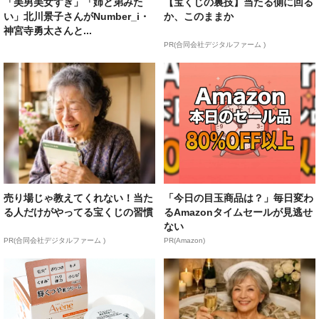
「美男美女すぎ」「姉と弟みた
【宝くじの裏技】当たる側に回る
い」北川景子さんがNumber_i・
か、このままか
神宮寺勇太さんと...
PR(合同会社デジタルファーム )
売り場じゃ教えてくれない！当た
「今日の目玉商品は？」毎日変わ
る人だけがやってる宝くじの習慣
るAmazonタイムセールが見逃せ
ない
PR(合同会社デジタルファーム )
PR(Amazon)