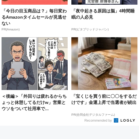
「今日の目玉商品は？」毎日変わ
「夜中起きる原因は脳」4時間睡
るAmazonタイムセールが見逃せ
眠の人必見
ない
PR(Amazon)
PR(ビタブリッドジャパン)
＜後編＞「外回りは疲れるからち
「宝くじを買う前に〇〇をするだ
ょっと休憩してるだけw」営業と
けです」金運上昇で当選者が続出
ウソをついて社用車で...
PR(合同会社デジタルファーム)
Recommended by