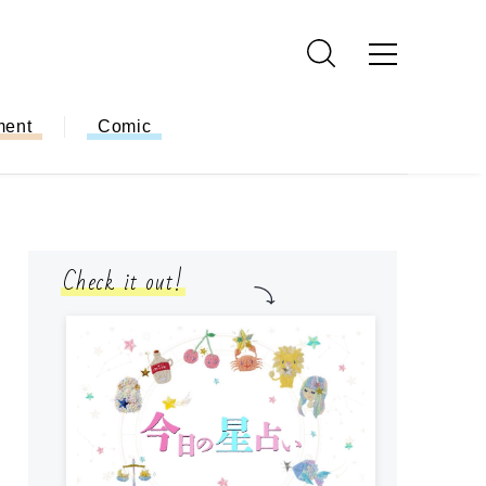
ment
Comic
Check it out!
モ
方
ー