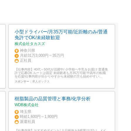
小型ドライバー/月35万可能/近距離のみ/普通
免許でOK/未経験歓迎
株式会社タカスズ
神奈川県
月給31万3,000円～35万円
正社員
【仕事内容】40代～50代が活躍中/ 小学校へ牛乳をお届け 普通免
許で応募OK ルートは固定 未経験者も月35万可能 中高年の転職
を応援!仕事内容が分かりやすから未経験の方も始めやすい
POINT/ 普通免許があればOKです! 準中型・中型免許は入社後に
スポンサー：
求人ボックス
費用会社負担で取得することが可能です。 同じ道を運転! 一度覚
えれば、繰り返すだけ!無人の配送先に...
樹脂製品の品質管理と事務/化学分析
WDB株式会社
埼玉県
時給1,600円～1,800円
派遣社員
【仕事内容】おすすめポイント/ 土日祝休み&残業ほぼなし メイ