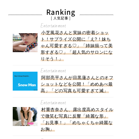
Ranking
[ 人気記事 ]
Entertainment
小芝風花さんと実妹の密着ショッ
ト！サプライズ公開に「え?！妹ち
ゃん可愛すぎる♡」「姉妹揃って美
形すぎる♡」「超人気のサロンにな
りそう！」
Entertainment
阿部亮平さんが目黒蓮さんとのオフ
ショットなどを公開！「めめあべ最
高」「どの写真も可愛すぎて滅」
Entertainment
村重杏奈さん、露出度高めスタイル
で微笑む写真に反響「綺麗な形」
「お見事！」「めちゃくちゃ綺麗な
お胸」