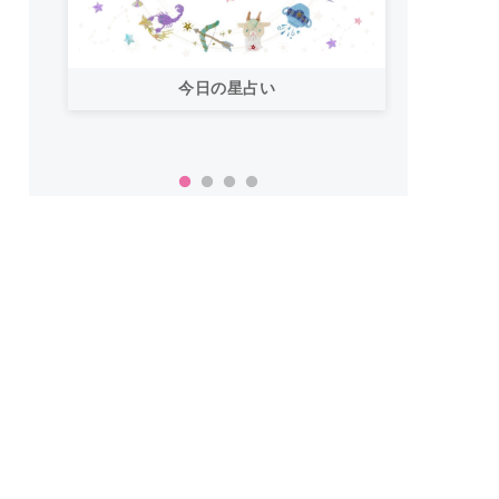
今日の星占い
「お
い！