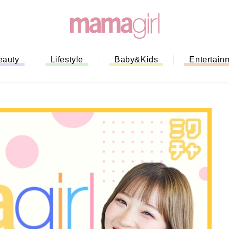
eauty
Lifestyle
Baby&Kids
Entertain
「もう行列に並ばない！」ミスドの
バイルオーダー完全ガイド｜支払い
法から受け取り方までネットオーダ