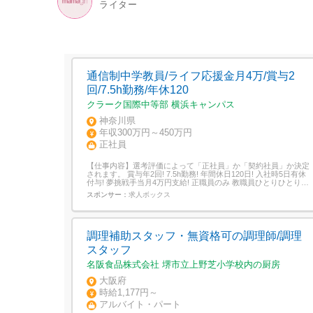
ライター
通信制中学教員/ライフ応援金月4万/賞与2
回/7.5h勤務/年休120
クラーク国際中等部 横浜キャンパス
神奈川県
年収300万円～450万円
正社員
【仕事内容】選考評価によって「正社員」か「契約社員」か決定
されます。 賞与年2回! 7.5h勤務! 年間休日120日! 入社時5日有休
付与! 夢挑戦手当月4万円支給! 正職員のみ 教職員ひとりひとりの
夢と挑戦を応援するための手当(例:マイホーム取得、学び直し、
スポンサー：
求人ボックス
キャリアアップ、推し活、海外旅行など)<仕事内容>・生徒フォ
ロー(面談、通学支援など)・保護者対応・来客対応・...
調理補助スタッフ・無資格可の調理師/調理
スタッフ
名阪食品株式会社 堺市立上野芝小学校内の厨房
大阪府
時給1,177円～
アルバイト・パート