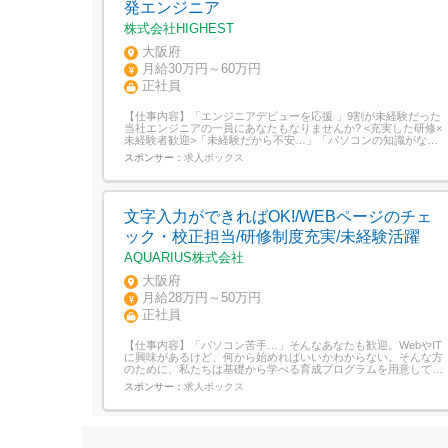
発エンジニア
株式会社HIGHEST
大阪府
月給30万円～60万円
正社員
【仕事内容】「エンジニアデビューを応援 」9割が未経験だった
当社エンジニアの一員にあなたもなりませんか? <充実した研修×
未経験者歓迎>「未経験だから不安…」「パソコンの知識がな
い…」「自分に向いてるかわからない…」この考えを持っている
スポンサー：
求人ボックス
方必見!当社の<充実した研修>で経験を積んで一流のエンジニア
を目指しましょう!<仕事内容>・開発・企画プレゼン・PC/スマホ
ゲームア...
文字入力ができればOK!/WEBページのチェ
ック・校正担当/研修制度充実/未経験活躍
AQUARIUS株式会社
大阪府
月給28万円～50万円
正社員
【仕事内容】「パソコン苦手…」そんなあなたも歓迎。WebやIT
に興味があるけど、何から始めればいいかわからない。そんな方
のために、私たちは基礎から学べる育成プログラムを用意してい
ます。 安心のサポート体制&充実の研修制度・最長3か月のカリ
スポンサー：
求人ボックス
キュラムでじっくり成長・パソコン操作やOffice基礎からしっか
り学べる・デザイン/コーディング/動画制作まで幅広く対応・オ
フライン中心の研修...