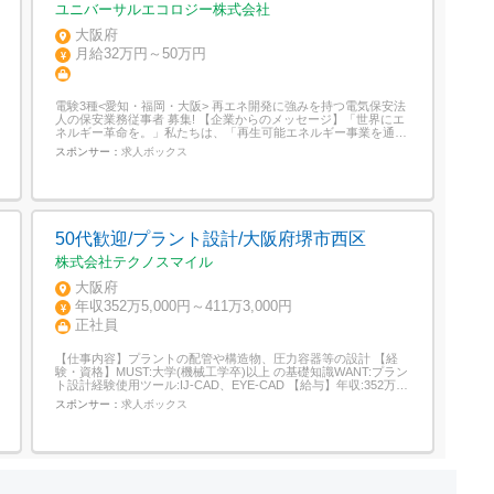
ユニバーサルエコロジー株式会社
大阪府
月給32万円～50万円
電験3種<愛知・福岡・大阪> 再エネ開発に強みを持つ電気保安法
人の保安業務従事者 募集! 【企業からのメッセージ】「世界にエ
ネルギー革命を。」私たちは、「再生可能エネルギー事業を通じ
て、全従業員の物心両面における幸福を追求する」という経営理
スポンサー：
求人ボックス
念を、すべての活動の核に据え、企業の社会的責任を果たしま
す。現在の社会が直面する枯渇資源への依存、電力の安定供給と
いった解決すべき重要な課題に対し...
50代歓迎/プラント設計/大阪府堺市西区
株式会社テクノスマイル
大阪府
年収352万5,000円～411万3,000円
正社員
【仕事内容】プラントの配管や構造物、圧力容器等の設計 【経
験・資格】MUST:大学(機械工学卒)以上 の基礎知識WANT:プラン
ト設計経験使用ツール:IJ-CAD、EYE-CAD 【給与】年収:352万
5000円 411万3000円 経験・年齢・能力・前職給与等を考慮し決
スポンサー：
求人ボックス
定 通勤交通費(上限月10万円) 時間外勤務手当(100%支給) 出張手
当 深夜手当 休日出勤手当 昇給:年...