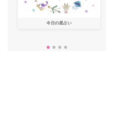
今日の星占い
「お
い！