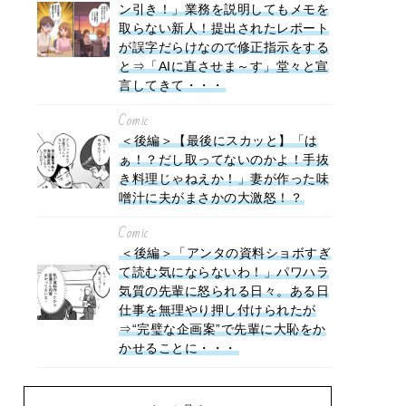
ン引き！」業務を説明してもメモを
取らない新人！提出されたレポート
が誤字だらけなので修正指示をする
と⇒「AIに直させま～す」堂々と宣
言してきて・・・
Comic
＜後編＞【最後にスカッと】「は
ぁ！？だし取ってないのかよ！手抜
き料理じゃねえか！」妻が作った味
噌汁に夫がまさかの大激怒！？
Comic
＜後編＞「アンタの資料ショボすぎ
て読む気にならないわ！」パワハラ
気質の先輩に怒られる日々。ある日
仕事を無理やり押し付けられたが
⇒“完璧な企画案”で先輩に大恥をか
かせることに・・・