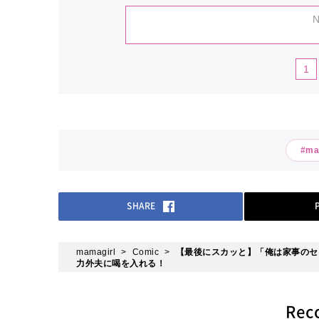
N
1
#m
SHARE
mamagirl
Comic
【最後にスカッと】「俺は家事のセ
力外夫に喝を入れる！
Re