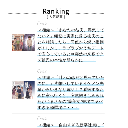
Ranking
[ 人気記事 ]
Comic
＜後編＞「あなたの彼氏、浮気して
ない？」頻繁に実家に帰る彼氏のこ
とを相談したら…同僚から鋭い指摘
が！しかし、ラブラブおうちデート
で安心していると⇒突然の来客でク
ズ彼氏の本性が明らかに・・・
Comic
＜後編＞「叶わぬ恋だと思っていた
のに…」片想いしているイケメン先
輩からいきなり電話！？看病するた
めに家へ行くと、突然抱きしめられ
たが⇒まさかの“爆美女”登場でヤバ
すぎる修羅場に・・・
Comic
＜後編＞「自由すぎる新卒社員にド