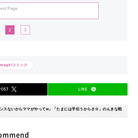
ext Page
.
2
3
amagirlコミック
POST
LINE
ンスないからママがやってw」「たまには手伝うからさ☆」のんきな戦
commend