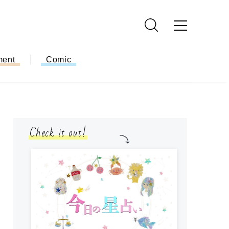
ment
Comic
Check it out!
モ
方
ー