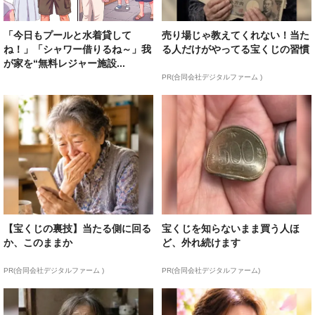
「今日もプールと水着貸して
売り場じゃ教えてくれない！当た
ね！」「シャワー借りるね～」我
る人だけがやってる宝くじの習慣
が家を“無料レジャー施設...
PR(合同会社デジタルファーム )
【宝くじの裏技】当たる側に回る
宝くじを知らないまま買う人ほ
か、このままか
ど、外れ続けます
PR(合同会社デジタルファーム )
PR(合同会社デジタルファーム)