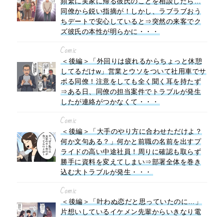
頻繁に実家に帰る彼氏のことを相談したら…
同僚から鋭い指摘が！しかし、ラブラブおう
ちデートで安心していると⇒突然の来客でク
ズ彼氏の本性が明らかに・・・
Comic
＜後編＞「外回りは疲れるからちょっと休憩
してるだけw」営業とウソをついて社用車でサ
ボる同僚！注意をしても全く聞く耳を持たず
⇒ある日、同僚の担当案件でトラブルが発生
したが連絡がつかなくて・・・
Comic
＜後編＞「大手のやり方に合わせただけよ？
何か文句ある？」何かと前職の名前を出すプ
ライドの高い中途社員！周りに確認も取らず
勝手に資料を変えてしまい⇒部署全体を巻き
込む大トラブルが発生・・・
Comic
＜後編＞「叶わぬ恋だと思っていたのに…」
片想いしているイケメン先輩からいきなり電