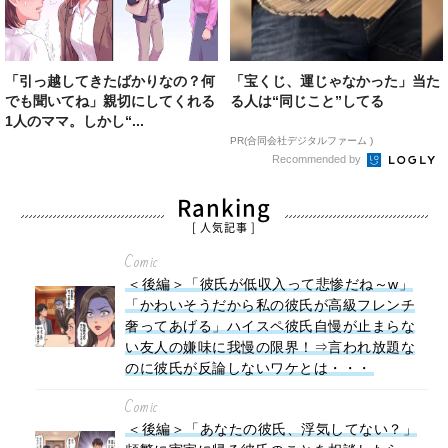
「引っ越してきたばかりなの？何
「宝くじ、運じゃなかった」当た
でも聞いてね」親切にしてくれる
る人は“同じこと”してる
1人のママ。しかし“...
PR(合同会社デジタルファーム )
Recommended by
Ranking
[ 人気記事 ]
Comic
＜後編＞「彼氏が低収入って悲惨だね～w」
「かわいそうだから私の彼氏が高級フレンチ
奢ってあげる」ハイスペ彼氏自慢が止まらな
い友人の嫌味に我慢の限界！⇒言われ放題な
のに彼氏が反論しないワケとは・・・
Comic
＜後編＞「あなたの彼氏、浮気してない？」