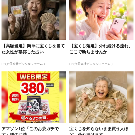
【高額当選】簡単に宝くじを当て
【宝くじ落選】外れ続ける流れ、
た女性が暴露した占い
ここで断ちませんか
PR(合同会社デジタルファーム )
PR(合同会社デジタルファーム )
アマゾン1位「このお茶ガチで
宝くじを知らないまま買う人ほ
す」噂のお茶
ど、外れ続けます