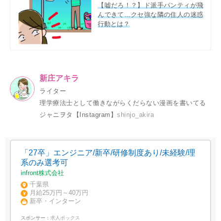
【嘘だろ！？】ド派手パンティが飛
んできて…クセ強な隣の住人の迷惑
行動とは？
新庄アキラ
ライター
理学療法士として働きながらくだらない漫画を書いてる
ジャニヲタ【Instagram】
shinjo_akira
「27卒」エンジニア/新卒/研修制度あり/未経験/理
系のみ選考可
infront株式会社
千葉県
月給25万円～40万円
新卒・インターン
スポンサー：
求人ボックス