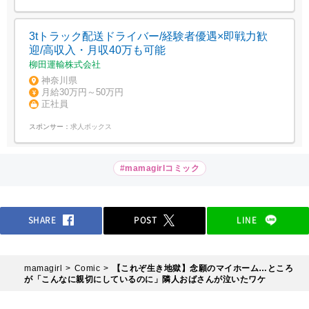
3tトラック配送ドライバー/経験者優遇×即戦力歓
迎/高収入・月収40万も可能
柳田運輸株式会社
神奈川県
月給30万円～50万円
正社員
スポンサー：
求人ボックス
#mamagirlコミック
SHARE
POST
LINE
mamagirl
Comic
【これぞ生き地獄】念願のマイホーム…ところ
が「こんなに親切にしているのに」隣人おばさんが泣いたワケ