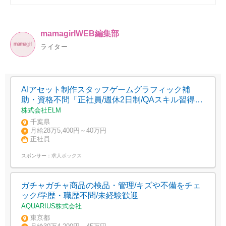
mamagirlWEB編集部
ライター
AIアセット制作スタッフゲームグラフィック補
助・資格不問「正社員/週休2日制/QAスキル習得」
未経験歓迎
株式会社ELM
千葉県
月給28万5,400円～40万円
正社員
スポンサー：
求人ボックス
ガチャガチャ商品の検品・管理/キズや不備をチェ
ック/学歴・職歴不問/未経験歓迎
AQUARIUS株式会社
東京都