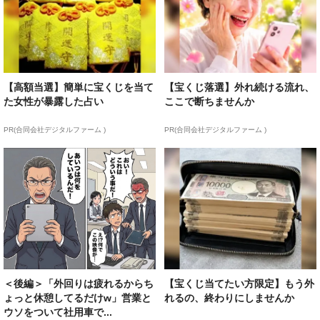
【高額当選】簡単に宝くじを当て
【宝くじ落選】外れ続ける流れ、
た女性が暴露した占い
ここで断ちませんか
PR(合同会社デジタルファーム )
PR(合同会社デジタルファーム )
＜後編＞「外回りは疲れるからち
【宝くじ当てたい方限定】もう外
ょっと休憩してるだけw」営業と
れるの、終わりにしませんか
ウソをついて社用車で...