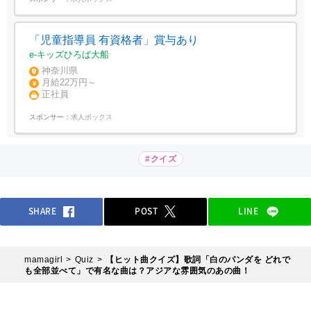
「児童指導員 有資格者」賞与あり
e-キッズひろば大船
神奈川県
月給22万円～
正社員
スポンサー：
求人ボックス
#クイズ
SHARE
POST
LINE
mamagirl
Quiz
【ヒット曲クイズ】歌詞「白のパンダを どれで
も全部並べて」で有名な曲は？アジアな雰囲気のあの曲！