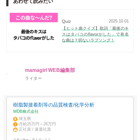
あわせて読みたい
Quiz
2025.10.01
【ヒット曲クイズ】歌詞「最後のキ
スはタバコのflavorがした」で有名
な曲は？切ないラブソング！
mamagirl WEB編集部
ライター
樹脂製接着剤等の品質検査/化学分析
WDB株式会社
埼玉県
月給25万円～26万円
正社員 / 派遣社員
スポンサー：
求人ボックス