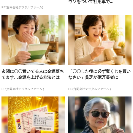
ウソをついて社用車で...
PR(合同会社デジタルファーム)
玄関に〇〇置いてる人は金運落ち
「〇〇した後に必ず宝くじを買い
てます…金運を上げる方法とは
なさい」貧乏が億万長者に
PR(合同会社デジタルファーム )
PR(合同会社デジタルファーム )