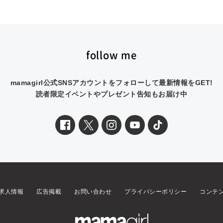
follow me
mamagirl公式SNSアカウントをフォローして最新情報をGET!
読者限定イベントやプレゼント告知もお届け中
求人情報
広告掲載
お問い合わせ
プライバシーポリシー
コンテ