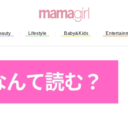
eauty
Lifestyle
Baby&Kids
Entertain
「もう行列に並ばない！」ミスドの
バイルオーダー完全ガイド｜支払い
法から受け取り方までネットオーダ