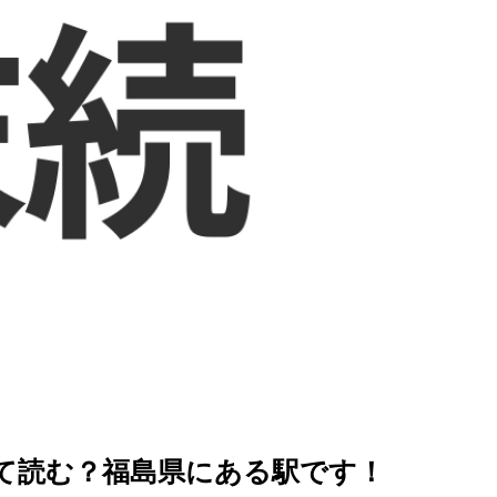
を徹底解説
て読む？福島県にある駅です！