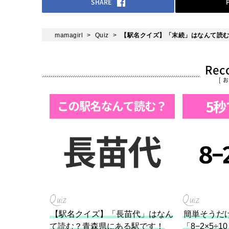
SHARE
mamagirl
Quiz
【駅名クイズ】「末続」はなんて読
Re
[ 
Quiz
Quiz
【駅名クイズ】「長苗代」はなん
簡単そうだ
て読む？青森県にある駅です！
「8−2×5÷