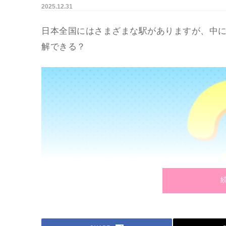
2025.12.31
日本全国にはさまざまな駅がありますが、中
解できる？