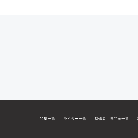
特集一覧
ライター一覧
監修者・専門家一覧