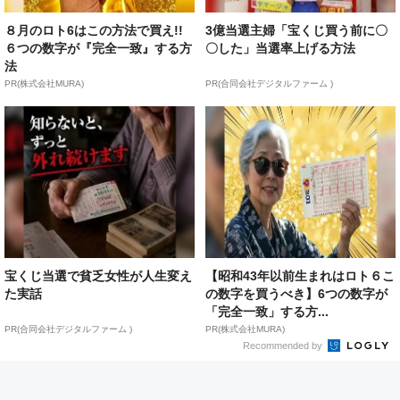
８月のロト6はこの方法で買え!!
3億当選主婦「宝くじ買う前に〇
６つの数字が『完全一致』する方
〇した」当選率上げる方法
法
PR(株式会社MURA)
PR(合同会社デジタルファーム )
宝くじ当選で貧乏女性が人生変え
【昭和43年以前生まれはロト６こ
た実話
の数字を買うべき】6つの数字が
「完全一致」する方...
PR(合同会社デジタルファーム )
PR(株式会社MURA)
Recommended by