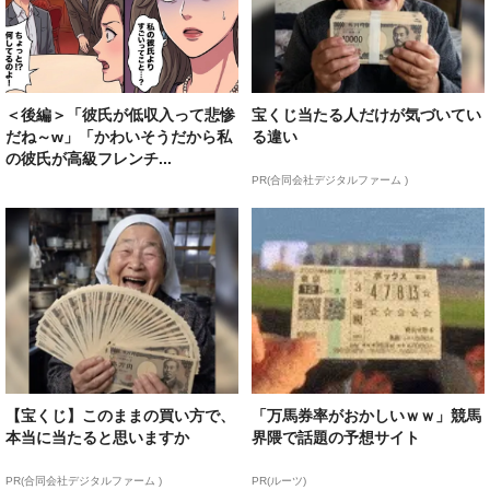
＜後編＞「彼氏が低収入って悲惨
宝くじ当たる人だけが気づいてい
だね～w」「かわいそうだから私
る違い
の彼氏が高級フレンチ...
PR(合同会社デジタルファーム )
【宝くじ】このままの買い方で、
「万馬券率がおかしいｗｗ」競馬
本当に当たると思いますか
界隈で話題の予想サイト
PR(合同会社デジタルファーム )
PR(ルーツ)