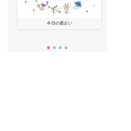
今日の星占い
「お
い！