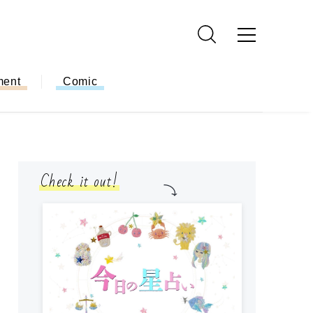
ment
Comic
Check it out!
モ
方
ー