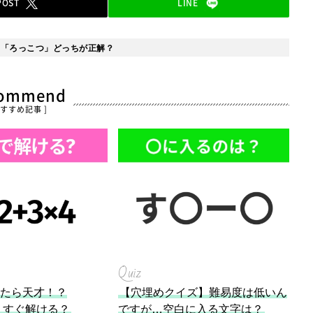
POST
LINE
」「ろっこつ」どっちが正解？
commend
おすすめ記事 ]
Quiz
ったら天才！？
【穴埋めクイズ】難易度は低いん
4」すぐ解ける？
ですが…空白に入る文字は？