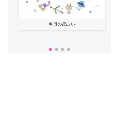
今日の星占い
「お
い！