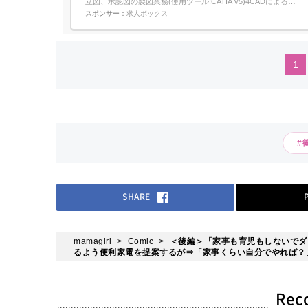
立図、承認図の製図業務(使用ツール:CATIA v5)4CADによる
ECU、メータースピーカー、スウィッチの搭載検討(使用ルー
スポンサー：
求人ボックス
ル:CATIA v5)5CADによる取り付けブラケット等(板金系)の設計及
びCAE解析(使用ツール::CATIA v5)6CA...
1
#
SHARE
mamagirl
Comic
＜後編＞「家事も育児もしないでダ
るよう便利家電を提案するが⇒「家事くらい自分でやれば？
Re