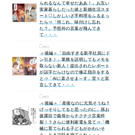
られるなんて幸せだああ！」お互い
実家暮らしだった彼と新婚生活スタ
ート♡しかしいざ手料理をふるまっ
たら⇒「何これ、味付けし忘れ
た？」予想外の言葉が飛んでき
て・・・
Comic
＜後編＞「自由すぎる新卒社員にド
ン引き！」業務を説明してもメモを
取らない新人！提出されたレポート
が誤字だらけなので修正指示をする
と⇒「AIに直させま～す」堂々と宣
言してきて・・・
Comic
＜後編＞「産後なのに元気そうね？
げっそりしてると思ったのに」孫お
披露目で義母からチクチク言葉炸
裂！？さらに便利家電を見て⇒「機
械に育てられる子どもがかわいそ
う」とまで吐き捨てられ・・・