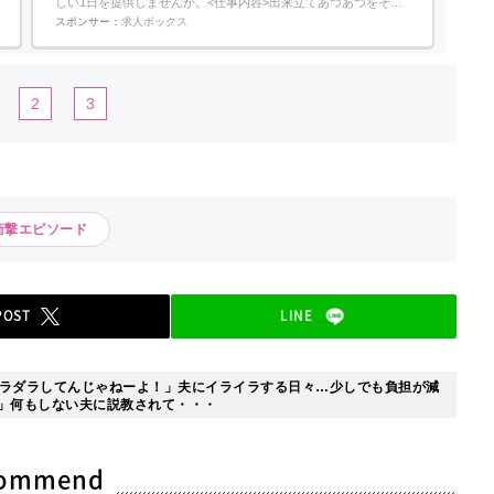
しい1日を提供しませんか。<仕事内容>出来立てあつあつをその
場で提供するPIZZA-LA EXPRESSでのお仕事です。<具体的な通
スポンサー：
求人ボックス
常業務は> レジ・接客 ご注文のメニュー調理など『もっと多くの
方に、手軽に手作りピザの味を楽しんでいただきたい』というコ
ンセプト...
2
3
衝撃エピソード
POST
LINE
ラダラしてんじゃねーよ！」夫にイライラする日々…少しでも負担が減
」何もしない夫に説教されて・・・
commend