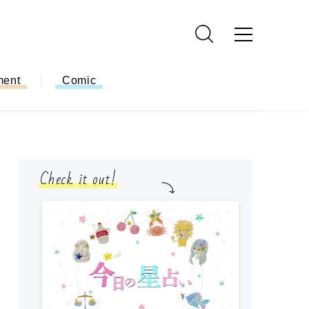
ment
Comic
Check it out!
モ
方
ー