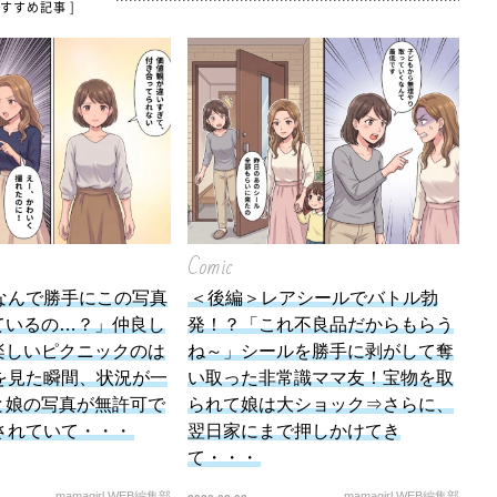
おすすめ記事 ]
Comic
なんで勝手にこの写真
＜後編＞レアシールでバトル勃
ているの…？」仲良し
発！？「これ不良品だからもらう
楽しいピクニックのは
ね～」シールを勝手に剥がして奪
を見た瞬間、状況が一
い取った非常識ママ友！宝物を取
と娘の写真が無許可で
られて娘は大ショック⇒さらに、
されていて・・・
翌日家にまで押しかけてき
て・・・
mamagirl WEB編集部
mamagirl WEB編集部