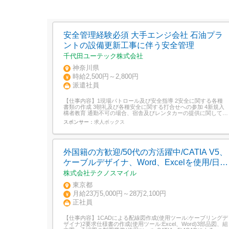
安全管理経験必須 大手エンジ会社 石油プラ
ントの設備更新工事に伴う安全管理
千代田ユーテック株式会社
神奈川県
時給2,500円～2,800円
派遣社員
【仕事内容】1現場パトロール及び安全指導 2安全に関する各種
書類の作成 3朝礼及び各種安全に関する打合せへの参加 4新規入
構者教育 通勤不可の場合、宿舎及びレンタカーの提供に関して相
談可能です。 【対象となる方】必要なスキル・経験 1プラントや
スポンサー：
求人ボックス
各種施設の建設に伴う安全管理の経験 2コミュニケーション能力
の高い方 3PCスキル(Excel/Word/Outlookが使用可能なこと)。 ...
外国籍の方歓迎/50代の方活躍中/CATIA V5、
ケーブルデザイナ、Word、Excelを使用/日野
自動車本社、電子電装開発部内ATEX受託設
株式会社テクノスマイル
計グループでのお仕事です。/無期雇用派遣/
東京都
実務者として手を動かすだけでなく、メンバ
月給23万5,000円～28万2,100円
正社員
ーの作業状況を把握し調整したり
【仕事内容】1CADによる配線図作成(使用ツール:ケーブリングデ
ザイナ)2要求仕様書の作成(使用ツール:Excel、Word)3部品図、組