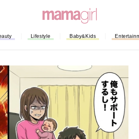
eauty
Lifestyle
Baby&Kids
Entertain
「もう行列に並ばない！」ミスドの
バイルオーダー完全ガイド｜支払い
法から受け取り方までネットオーダ