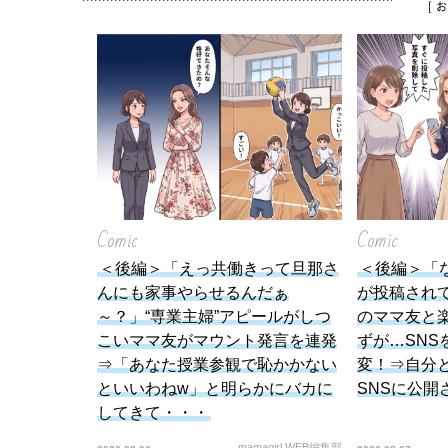
[ 
Comic
Comic
＜後編＞「えっ共働きって旦那さ
＜後編＞「
んにも家事やらせるんだぁ
が投稿され
～？」“専業主婦”アピールがしつ
のママ友と
こいママ友がマウント発言を連発
ずが…SNS
⇒「あなた授業参観で恥かかない
変！⇒自分
といいわねw」と明らかにバカに
SNSに公開
してきて・・・
mamagirl WEB編集部