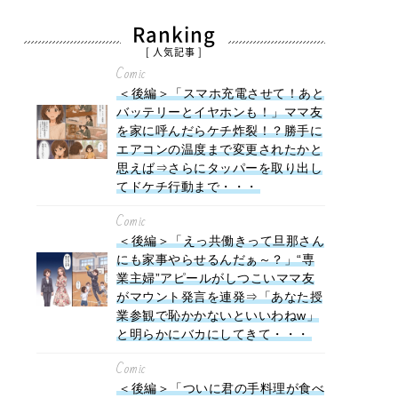
Ranking
[ 人気記事 ]
Comic
＜後編＞「スマホ充電させて！あと
バッテリーとイヤホンも！」ママ友
を家に呼んだらケチ炸裂！？勝手に
エアコンの温度まで変更されたかと
思えば⇒さらにタッパーを取り出し
てドケチ行動まで・・・
Comic
＜後編＞「えっ共働きって旦那さん
にも家事やらせるんだぁ～？」“専
業主婦”アピールがしつこいママ友
がマウント発言を連発⇒「あなた授
業参観で恥かかないといいわねw」
と明らかにバカにしてきて・・・
Comic
＜後編＞「ついに君の手料理が食べ