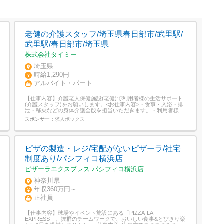
老健の介護スタッフ/埼玉県春日部市/武里駅/
武里駅/春日部市/埼玉県
株式会社タイミー
埼玉県
時給1,290円
アルバイト・パート
【仕事内容】介護老人保健施設(老健)で利用者様の生活サポート
(介護スタッフ)をお願いします。<お仕事内容>・食事・入浴・排
泄・移乗などの身体介護全般を担当いただきます。・利用者様の
状態観察・バイタルチェックの補助、介護記録の記入。・生活援
スポンサー：
求人ボックス
助やレクリエーションの企画・運営のサポート。・多職種と連携
したケアの実施、後輩スタッフのフォロー。・利用者様やご家族
とのコミュニケーション。介護...
ピザの製造・レジ/宅配がないピザーラ/社宅
制度あり/パシフィコ横浜店
ピザーラエクスプレス パシフィコ横浜店
神奈川県
年収360万円～
正社員
【仕事内容】球場やイベント施設にある「PIZZA-LA
EXPRESS」。抜群のチームワークで、おいしい食事&とびきり楽