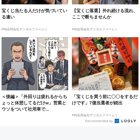
宝くじ当たる人だけが気づいてい
【宝くじ落選】外れ続ける流れ、
る違い
ここで断ちませんか
PR(合同会社デジタルファーム )
PR(合同会社デジタルファーム )
＜後編＞「外回りは疲れるからち
「宝くじを買う前に〇〇をするだ
ょっと休憩してるだけw」営業と
けです」7億当選者が続出
ウソをついて社用車で...
PR(合同会社デジタルファーム )
Recommended by