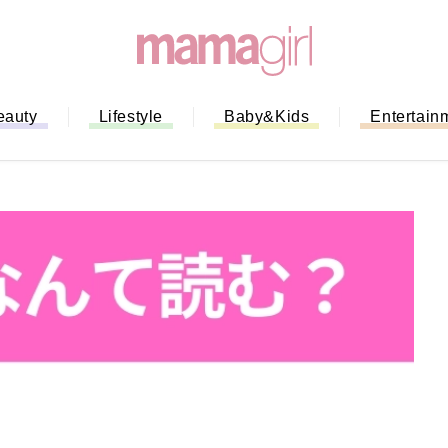
eauty
Lifestyle
Baby&Kids
Entertain
「もう行列に並ばない！」ミスドの
バイルオーダー完全ガイド｜支払い
法から受け取り方までネットオーダ