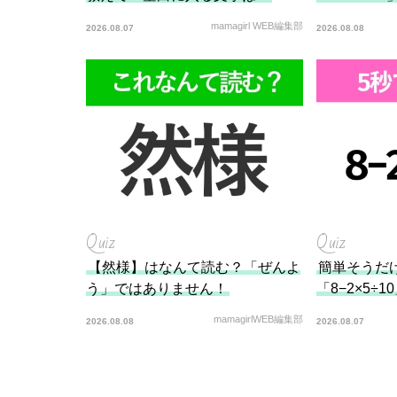
mamagirl WEB編集部
2026.08.07
2026.08.08
Quiz
Quiz
【然様】はなんて読む？「ぜんよ
簡単そうだ
う」ではありません！
「8−2×5÷
mamagirlWEB編集部
2026.08.08
2026.08.07