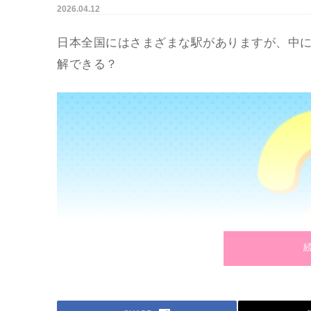
2026.04.12
日本全国にはさまざまな駅がありますが、中
解できる？