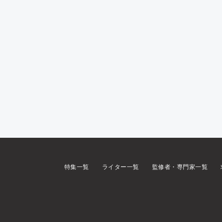
特集一覧
ライター一覧
監修者・専門家一覧