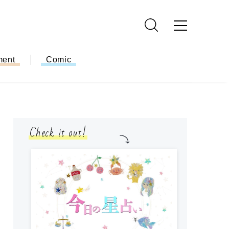
ment
Comic
Check it out!
モ
方
ー