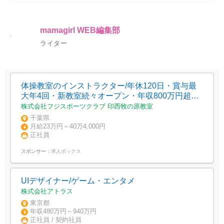
mamagirl WEB編集部
ライター
体操教室のインストラクター/年休120日・賞与最
大年4回・新教室続々オープン・年収800万円超え
の実績あり
株式会社フジスポーツクラブ 印西牧の原教室
千葉県
月給23万円～40万4,000円
正社員
スポンサー：
求人ボックス
UIデザイナー/ゲーム・エンタメ
株式会社アトラス
東京都
年収480万円～940万円
正社員 / 契約社員