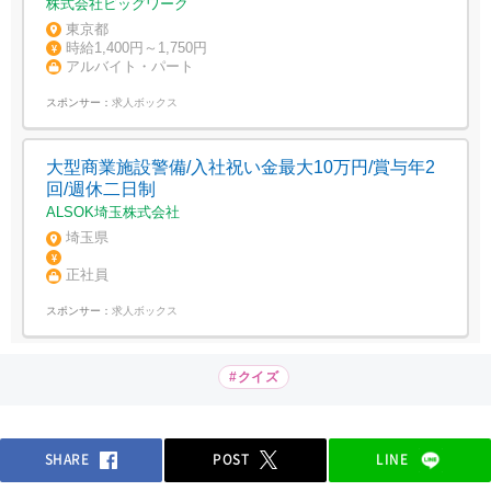
株式会社ビッグワーク
東京都
時給1,400円～1,750円
アルバイト・パート
スポンサー：
求人ボックス
大型商業施設警備/入社祝い金最大10万円/賞与年2
回/週休二日制
ALSOK埼玉株式会社
埼玉県
正社員
スポンサー：
求人ボックス
#クイズ
SHARE
POST
LINE