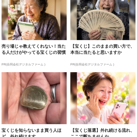
売り場じゃ教えてくれない！当た
【宝くじ】このままの買い方で、
る人だけがやってる宝くじの習慣
本当に当たると思いますか
PR(合同会社デジタルファーム )
PR(合同会社デジタルファーム )
宝くじを知らないまま買う人ほ
【宝くじ落選】外れ続ける流れ、
ど、外れ続けます
ここで断ちませんか