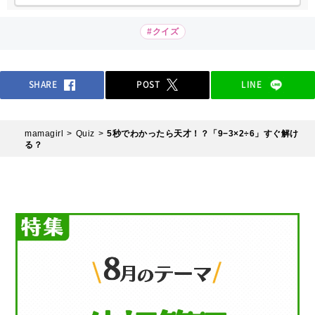
#クイズ
SHARE
POST
LINE
mamagirl
Quiz
5秒でわかったら天才！？「9−3×2÷6」すぐ解け
る？