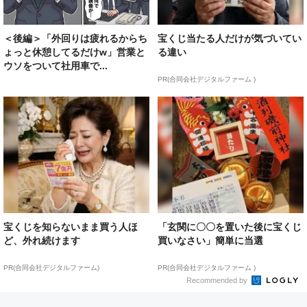
＜後編＞「外回りは疲れるからち
宝くじ当たる人だけが気づいてい
ょっと休憩してるだけw」営業と
る違い
ウソをついて社用車で...
PR(合同会社デジタルファーム )
宝くじを知らないまま買う人ほ
「玄関に〇〇を置いた後に宝くじ
ど、外れ続けます
買いなさい」簡単に当選
PR(合同会社デジタルファーム)
PR(合同会社デジタルファーム )
Recommended by