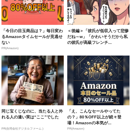
「今日の目玉商品は？」毎日変わ
＜後編＞「彼氏が低収入って悲惨
るAmazonタイムセールが見逃せ
だね～w」「かわいそうだから私
ない
の彼氏が高級フレンチ...
PR(Amazon)
同じ宝くじなのに、当たる人と外
「え、こんなセールやってた
れる人の違い実は“ここ”でした
の？」80％OFF以上が続々登
場！Amazonの本気が...
PR(合同会社デジタルファーム )
PR(Amazon)