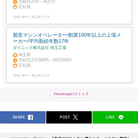
月給25万円～36万円
正社員
スポンサー：
求人ボックス
製造マシンオペレーター/創業100年以上の上場メ
ーカー/平均勤続年数17年
ダイニック株式会社 埼玉工場
埼玉県
月給21万3,500円～28万500円
正社員
スポンサー：
求人ボックス
#mamagirlコミック
SHARE
POST
LINE