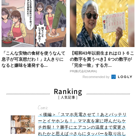
「こんな安物の食材を使うなんて
【昭和43年以前生まれはロト６こ
息子が可哀想だわ！」2人きりに
の数字を買うべき】6つの数字が
なると嫌味を連発する...
「完全一致」する方...
PR(株式会社MURA)
Recommended by
Ranking
[ 人気記事 ]
Comic
＜後編＞「スマホ充電させて！あとバッテリ
ーとイヤホンも！」ママ友を家に呼んだらケ
チ炸裂！？勝手にエアコンの温度まで変更さ
れたかと思えば⇒さらにタッパーを取り出し