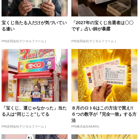
宝くじ当たる人だけが気づいてい
「2027年の宝くじ当選者は〇〇
る違い
です」占い師が暴露
PR(合同会社デジタルファーム )
PR(合同会社デジタルファーム )
「宝くじ、運じゃなかった」当た
８月のロト6はこの方法で買え!!
る人は“同じこと”してる
６つの数字が『完全一致』する方
法
PR(合同会社デジタルファーム )
PR(株式会社MURA)