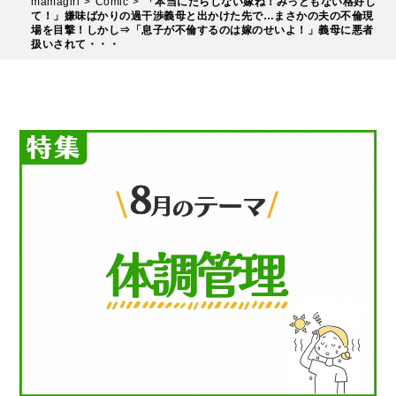
mamagirl
Comic
「本当にだらしない嫁ね！みっともない格好し
て！」嫌味ばかりの過干渉義母と出かけた先で…まさかの夫の不倫現
場を目撃！しかし⇒「息子が不倫するのは嫁のせいよ！」義母に悪者
扱いされて・・・