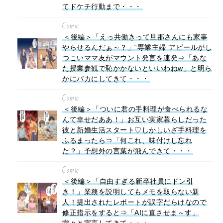
てドケチ行動まで・・・
Comic
＜後編＞「えっ共働きって旦那さんにも家事
やらせるんだぁ～？」“専業主婦”アピールがし
つこいママ友がマウント発言を連発⇒「あな
た授業参観で恥かかないといいわねw」と明ら
かにバカにしてきて・・・
Comic
＜後編＞「ついに君の手料理が食べられるな
んて幸せだああ！」お互い実家暮らしだった
彼と新婚生活スタート♡しかしいざ手料理を
ふるまったら⇒「何これ、味付けし忘れ
た？」予想外の言葉が飛んできて・・・
Comic
＜後編＞「自由すぎる新卒社員にドン引
き！」業務を説明してもメモを取らない新
人！提出されたレポートが誤字だらけなので
修正指示をすると⇒「AIに直させま～す」