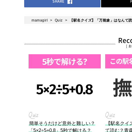
SHARE
mamagirl
Quiz
【駅名クイズ】「万能倉」はなんて
Re
[ 
Quiz
Quiz
簡単そうだけど意外と難しい？
【駅名クイ
「5×2÷5+0.8」5秒で解ける？
て読む？青