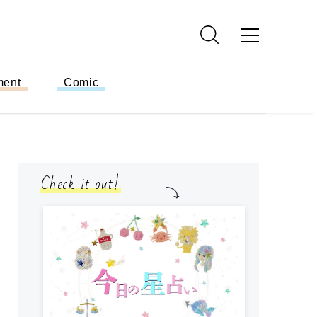
ment
Comic
Check it out!
モ
方
ー