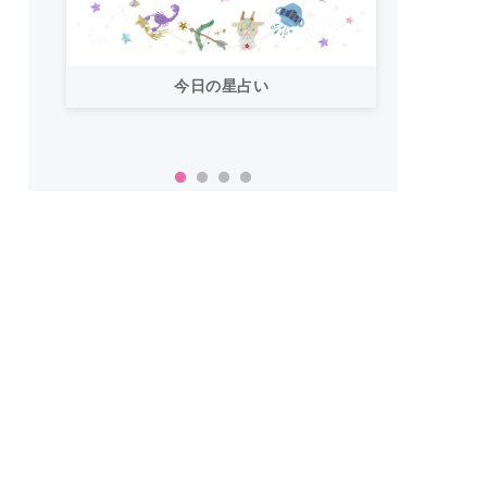
今日の星占い
「お
い！