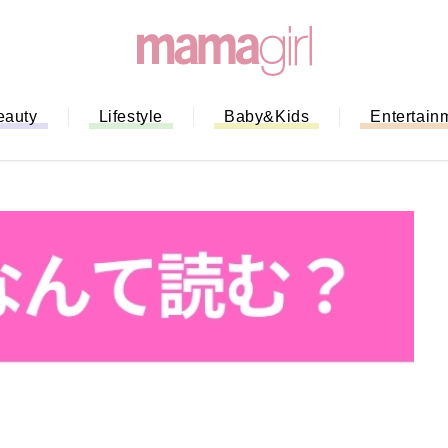
eauty
Lifestyle
Baby&Kids
Entertain
「もう行列に並ばない！」ミスドの
バイルオーダー完全ガイド｜支払い
法から受け取り方までネットオーダ