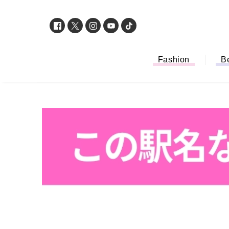
Fashion
B