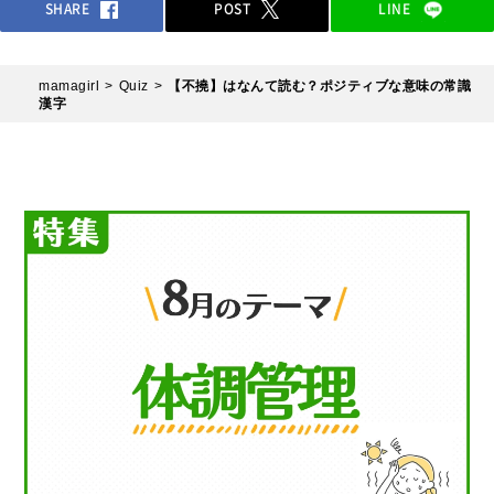
SHARE
POST
LINE
mamagirl
Quiz
【不撓】はなんて読む？ポジティブな意味の常識
漢字