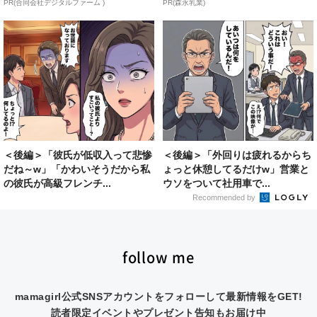
PR(合同会社デジタルファーム )
PR(森永乳業)
＜後編＞「彼氏が低収入って悲惨
＜後編＞「外回りは疲れるからち
だね～w」「かわいそうだから私
ょっと休憩してるだけw」営業と
の彼氏が高級フレンチ...
ウソをついて社用車で...
Recommended by
follow me
mamagirl公式SNSアカウントをフォローして最新情報をGET!
読者限定イベントやプレゼント告知もお届け中