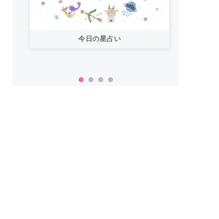
今日の星占い
「お
い！