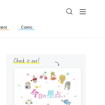
ment
Comic
Check it out!
モ
方
ー