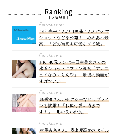
Ranking
[ 人気記事 ]
Entertainment
阿部亮平さんが目黒蓮さんとのオフ
ショットなどを公開！「めめあべ最
高」「どの写真も可愛すぎて滅」
Entertainment
HKT48元メンバー田中美久さんの
水着ショットにファン興奮「アンニ
ュイなみくりん♡」「最後の動画が
すげ〜いい」
Entertainment
森香澄さんがセクシーなヒップライ
ンを披露！「お尻可愛い過ぎで
す！」「形の良いお尻」
Entertainment
村重杏奈さん、露出度高めスタイル