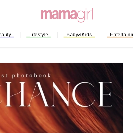
eauty
Lifestyle
Baby&Kids
Entertain
「もう行列に並ばない！」ミスドの
バイルオーダー完全ガイド｜支払い
法から受け取り方までネットオーダ