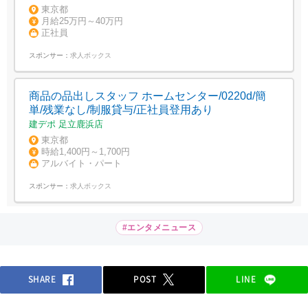
東京都
月給25万円～40万円
正社員
スポンサー：
求人ボックス
商品の品出しスタッフ ホームセンター/0220d/簡
単/残業なし/制服貸与/正社員登用あり
建デポ 足立鹿浜店
東京都
時給1,400円～1,700円
アルバイト・パート
スポンサー：
求人ボックス
#エンタメニュース
SHARE
POST
LINE