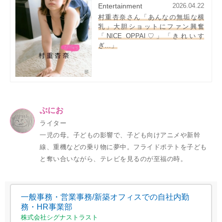
Entertainment
2026.04.22
村重杏奈さん「あんなの無垢な横
乳」大胆ショットにファン興奮
「NICE OPPAI♡」「きれいす
ぎ…」
ぶにお
ライター
一児の母。子どもの影響で、子ども向けアニメや新幹
線、重機などの乗り物に夢中。フライドポテトを子ども
と奪い合いながら、テレビを見るのが至福の時。
一般事務・営業事務/新築オフィスでの自社内勤
務・HR事業部
株式会社シグナストラスト