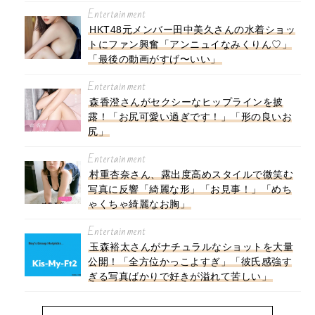
Entertainment
HKT48元メンバー田中美久さんの水着ショッ
トにファン興奮「アンニュイなみくりん♡」
「最後の動画がすげ〜いい」
Entertainment
森香澄さんがセクシーなヒップラインを披
露！「お尻可愛い過ぎです！」「形の良いお
尻」
Entertainment
村重杏奈さん、露出度高めスタイルで微笑む
写真に反響「綺麗な形」「お見事！」「めち
ゃくちゃ綺麗なお胸」
Entertainment
玉森裕太さんがナチュラルなショットを大量
公開！「全方位かっこよすぎ」「彼氏感強す
ぎる写真ばかりで好きが溢れて苦しい」