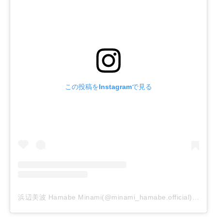
この投稿をInstagramで見る
浜辺美波 Hamabe Minami(@minami_hamabe.official)がシェアした投稿