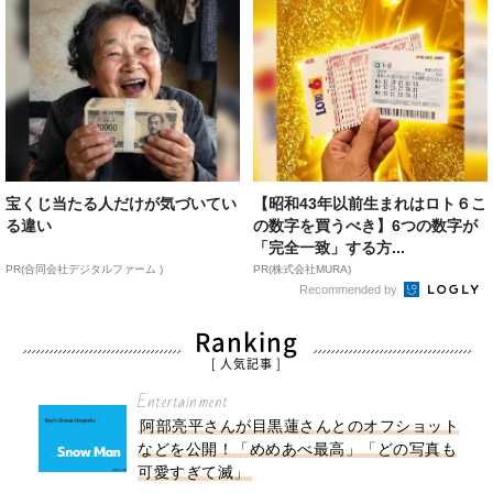
宝くじ当たる人だけが気づいてい
【昭和43年以前生まれはロト６こ
る違い
の数字を買うべき】6つの数字が
「完全一致」する方...
PR(合同会社デジタルファーム )
PR(株式会社MURA)
Recommended by
Ranking
[ 人気記事 ]
Entertainment
阿部亮平さんが目黒蓮さんとのオフショット
などを公開！「めめあべ最高」「どの写真も
可愛すぎて滅」