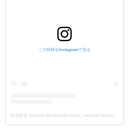
この投稿をInstagramで見る
浜辺美波 Hamabe Minami(@minami_hamabe.official)がシェアした投稿