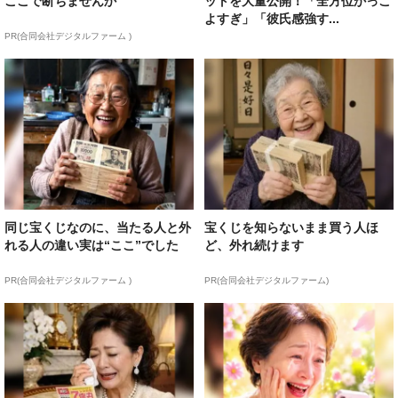
ここで断ちませんか
ットを大量公開！「全方位かっこ
よすぎ」「彼氏感強す...
PR(合同会社デジタルファーム )
同じ宝くじなのに、当たる人と外
宝くじを知らないまま買う人ほ
れる人の違い実は“ここ”でした
ど、外れ続けます
PR(合同会社デジタルファーム )
PR(合同会社デジタルファーム)